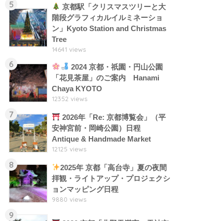
5
京都駅「クリスマスツリーと大
階段グラフィカルイルミネーショ
ン」Kyoto Station and Christmas
Tree
14641 views
6
2024 京都・祇園・円山公園
「花見茶屋」のご案内 Hanami
Chaya KYOTO
12352 views
7
2026年「Re: 京都博覧会」（平
安神宮前・岡崎公園）日程
Antique & Handmade Market
12125 views
8
2025年 京都「高台寺」夏の夜間
拝観・ライトアップ・プロジェクシ
ョンマッピング日程
9880 views
9