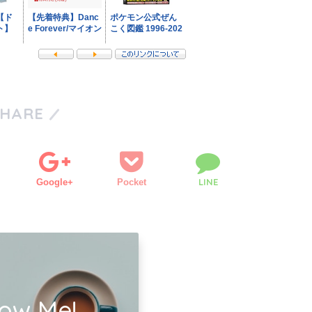
SHARE
LINE
Google+
Pocket
low Me!