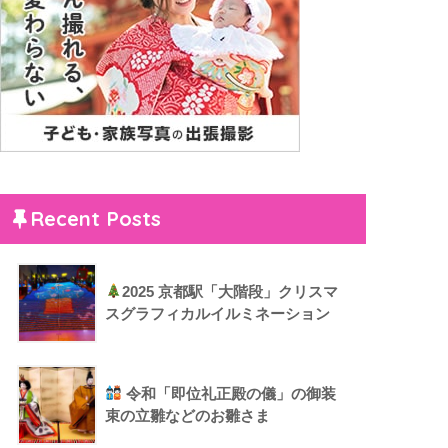
Recent Posts
2025 京都駅「大階段」クリスマ
スグラフィカルイルミネーション
令和「即位礼正殿の儀」の御装
束の立雛などのお雛さま