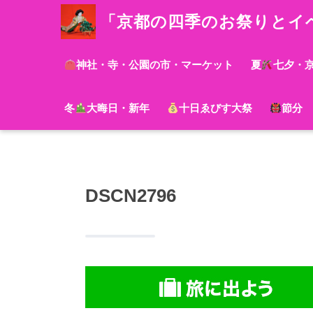
「京都の四季のお祭りとイ
神社・寺・公園の市・マーケット
夏
七夕・
冬
大晦日・新年
十日ゑびす大祭
節分
DSCN2796