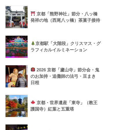
京都「熊野神社」節分・八ッ橋
発祥の地（西尾八ッ橋）茶菓子接待
京都駅「大階段」クリスマス・グ
ラフィカルイルミネーション
2026 京都「廬山寺」節分会・鬼
のお加持・追儺師の法弓・豆まき
日程
京都・世界遺産「東寺」（教王
護国寺）紅葉と五重塔