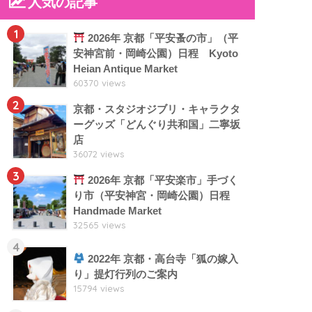
人気の記事
1
2026年 京都「平安蚤の市」（平
安神宮前・岡崎公園）日程 Kyoto
Heian Antique Market
60370 views
2
京都・スタジオジブリ・キャラクタ
ーグッズ「どんぐり共和国」二寧坂
店
36072 views
3
2026年 京都「平安楽市」手づく
り市（平安神宮・岡崎公園）日程
Handmade Market
32565 views
4
2022年 京都・高台寺「狐の嫁入
り」提灯行列のご案内
15794 views