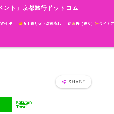
ベント」京都旅行ドットコム
京の七夕
五山送り火・灯籠流し
春
桜（祭り）
ライト