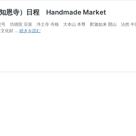
寺）日程 Handmade Market
号 功徳院 宗派 浄土寺 寺格 大本山 本尊 釈迦如来 開山 法然 中
2025
要文化財 …
続きを読む
京
都
「百
万
遍
さ
ん
の
手
づ
く
り
市」
（知
恩
寺）