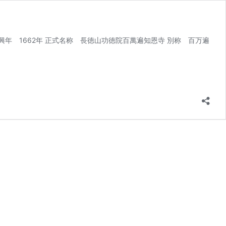
興年 1662年 正式名称 長徳山功徳院百萬遍知恩寺 別称 百万遍