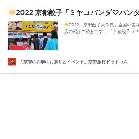
2022 京都餃子「ミヤコパンダ♡パ
2022「京都餃子大作戦」全国の美
店の紹介の続きです。 「京都餃子 ミ
「京都の四季のお祭りとイベント」京都旅行ドットコム