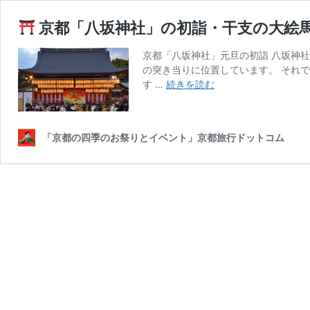
京都「八坂神社」の初詣・干支の大絵
京都「八坂神社」元旦の初詣 八坂神
の突き当りに位置しています。 それ
す …
続きを読む
京
都
「八
「京都の四季のお祭りとイベント」京都旅行ドットコム
坂
神
社」
の
初
詣・
干
支
の
大
絵
馬