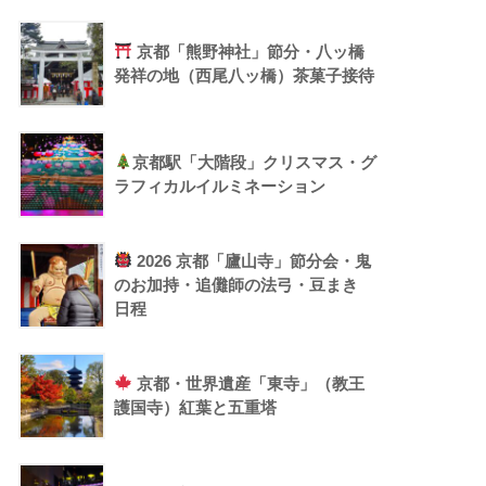
京都「熊野神社」節分・八ッ橋
発祥の地（西尾八ッ橋）茶菓子接待
京都駅「大階段」クリスマス・グ
ラフィカルイルミネーション
2026 京都「廬山寺」節分会・鬼
のお加持・追儺師の法弓・豆まき
日程
京都・世界遺産「東寺」（教王
護国寺）紅葉と五重塔