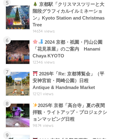
5
京都駅「クリスマスツリーと大
階段グラフィカルイルミネーショ
ン」Kyoto Station and Christmas
Tree
14634 views
6
2024 京都・祇園・円山公園
「花見茶屋」のご案内 Hanami
Chaya KYOTO
12346 views
7
2026年「Re: 京都博覧会」（平
安神宮前・岡崎公園）日程
Antique & Handmade Market
12121 views
8
2025年 京都「高台寺」夏の夜間
拝観・ライトアップ・プロジェクシ
ョンマッピング日程
9874 views
9