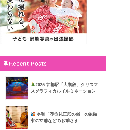
Recent Posts
2025 京都駅「大階段」クリスマ
スグラフィカルイルミネーション
令和「即位礼正殿の儀」の御装
束の立雛などのお雛さま