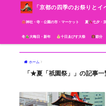
「京都の四季のお祭りとイ
神社・寺・公園の市・マーケット
夏
七夕・
冬
大晦日・新年
十日ゑびす大祭
節分
ホーム
「★夏「祇園祭」」の記事一