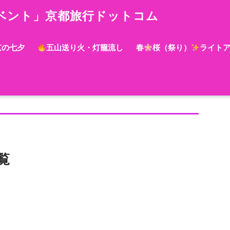
ベント」京都旅行ドットコム
京の七夕
五山送り火・灯籠流し
春
桜（祭り）
ライト
覧