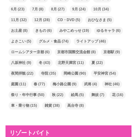
6月
(23)
7月
(8)
8月
(27)
9月
(24)
10月
(34)
11月
(32)
12月
(28)
CD・DVD
(5)
おひなさま
(5)
お土産
(8)
きもの
(6)
みやこめっせ
(19)
ゆるキャラ
(6)
よさこい
(5)
グルメ・食品
(74)
ライトアップ
(46)
ロームシアター京都
(6)
京都市国際交流会館
(8)
京都駅
(9)
八坂神社
(9)
冬
(43)
北野天満宮
(11)
夏
(22)
夜間拝観
(22)
寺院
(35)
岡崎公園
(90)
平安神宮
(54)
庭園
(11)
春
(77)
梅小路公園
(9)
武将
(4)
神社
(46)
祭り・年中行事
(50)
秋
(22)
絵馬
(5)
舞妓
(7)
花
(16)
車・乗り物
(15)
雑貨
(38)
高台寺
(8)
リゾートバイト