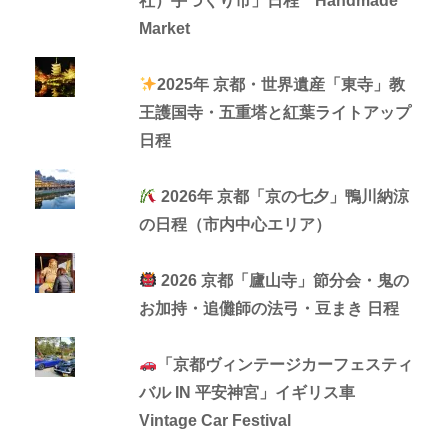
社）手づくり市」日程 Handmade
Market
2025年 京都・世界遺産「東寺」教
王護国寺・五重塔と紅葉ライトアップ
日程
2026年 京都「京の七夕」鴨川納涼
の日程（市内中心エリア）
2026 京都「廬山寺」節分会・鬼の
お加持・追儺師の法弓・豆まき 日程
「京都ヴィンテージカーフェスティ
バル IN 平安神宮」イギリス車
Vintage Car Festival