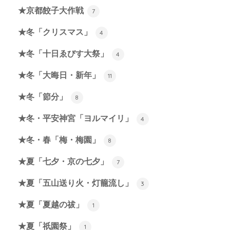
★京都餃子大作戦
7
★冬「クリスマス」
4
★冬「十日ゑびす大祭」
4
★冬「大晦日・新年」
11
★冬「節分」
8
★冬・平安神宮「ヨルマイリ」
4
★冬・春「梅・梅園」
8
★夏「七夕・京の七夕」
7
★夏「五山送り火・灯籠流し」
3
★夏「夏越の祓」
1
★夏「祇園祭」
1