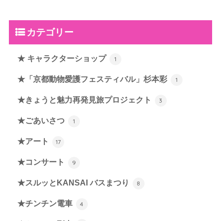
カテゴリー
★ キャラクターショップ
1
★「京都動物愛護フェスティバル」杉本彩
1
★きょうと魅力再発見旅プロジェクト
3
★ごあいさつ
1
★アート
17
★コンサート
9
★スルッとKANSAI バスまつり
8
★チンチン電車
4