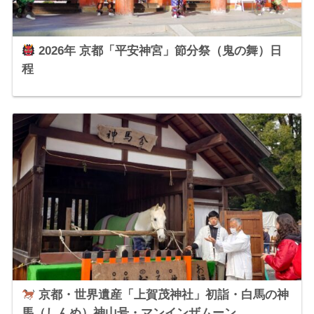
2026年 京都「平安神宮」節分祭（鬼の舞）日
程
京都・世界遺産「上賀茂神社」初詣・白馬の神
馬（しんめ）神山号・マンインザムーン