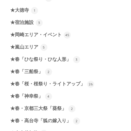
★大徳寺
1
★宿泊施設
3
★岡崎エリア・イベント
45
★嵐山エリア
5
★春「ひな祭り・ひな人形」
3
★春「三船祭」
2
★春「桜・桜祭り・ライトアップ」
26
★春「神幸祭」
4
★春・京都三大祭「葵祭」
2
★春・高台寺「狐の嫁入り」
2