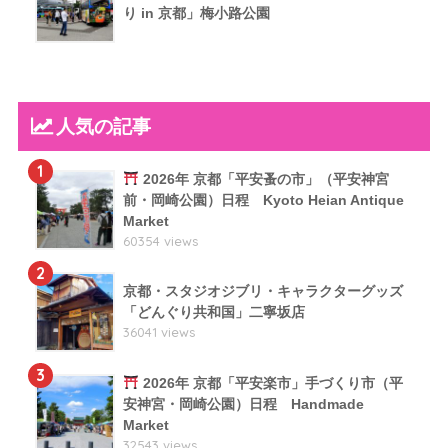
り in 京都」梅小路公園
人気の記事
1
2026年 京都「平安蚤の市」（平安神宮
前・岡崎公園）日程 Kyoto Heian Antique
Market
60354 views
2
京都・スタジオジブリ・キャラクターグッズ
「どんぐり共和国」二寧坂店
36041 views
3
2026年 京都「平安楽市」手づくり市（平
安神宮・岡崎公園）日程 Handmade
Market
32543 views