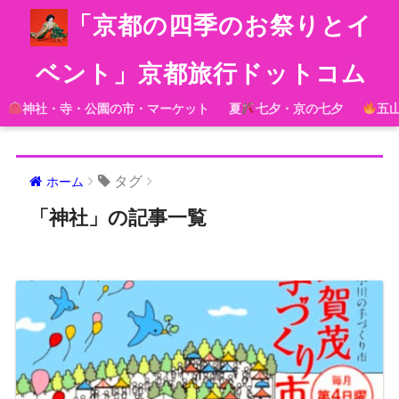
「京都の四季のお祭りとイ
ベント」京都旅行ドットコム
神社・寺・公園の市・マーケット
夏
七夕・京の七夕
五
タグ
ホーム
「神社」の記事一覧