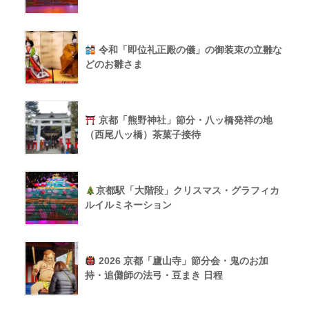
令和「即位礼正殿の儀」の御装束の立雛な
どのお雛さま
京都「熊野神社」節分・八ッ橋発祥の地
（西尾八ッ橋）茶菓子接待
京都駅「大階段」クリスマス・グラフィカ
ルイルミネーション
2026 京都「廬山寺」節分会・鬼のお加
持・追儺師の法弓・豆まき 日程