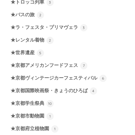
★トロッコ列車
3
★バスの旅
2
★ラ・フェスタ・プリマヴェラ
3
★レンタル着物
2
★世界遺産
5
★京都アメリカンフードフェス
7
★京都ヴィンテージカーフェスティバル
6
★京都国際映画祭・きょうのひろば
4
★京都学生祭典
10
★京都市動物園
1
★京都府立植物園
1