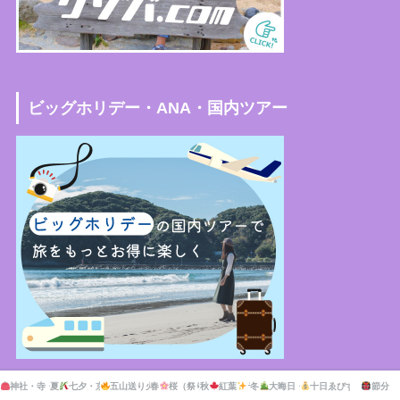
ビッグホリデー・ANA・国内ツアー
神社・寺・公園の市・マーケット
夏
七夕・京の七夕
五山送り火・灯籠流し
春
桜（祭り）
秋
紅葉
ライトアップ
ライトアップ
冬
大晦日・新年
十日ゑびす大祭
節分