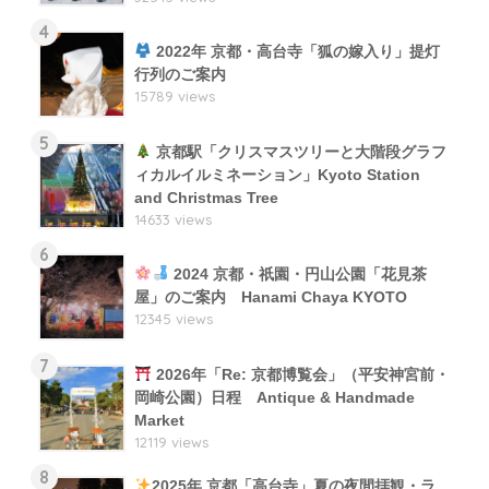
4
2022年 京都・高台寺「狐の嫁入り」提灯
行列のご案内
15789 views
5
京都駅「クリスマスツリーと大階段グラフ
ィカルイルミネーション」Kyoto Station
and Christmas Tree
14633 views
6
2024 京都・祇園・円山公園「花見茶
屋」のご案内 Hanami Chaya KYOTO
12345 views
7
2026年「Re: 京都博覧会」（平安神宮前・
岡崎公園）日程 Antique & Handmade
Market
12119 views
8
2025年 京都「高台寺」夏の夜間拝観・ラ