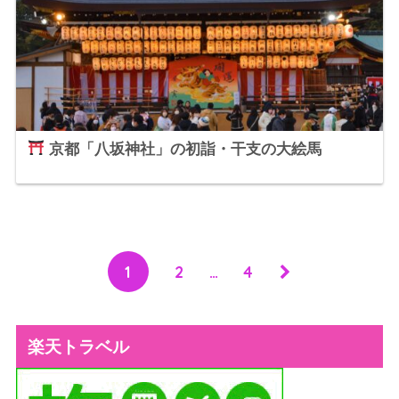
京都「八坂神社」の初詣・干支の大絵馬
1
2
…
4
楽天トラベル