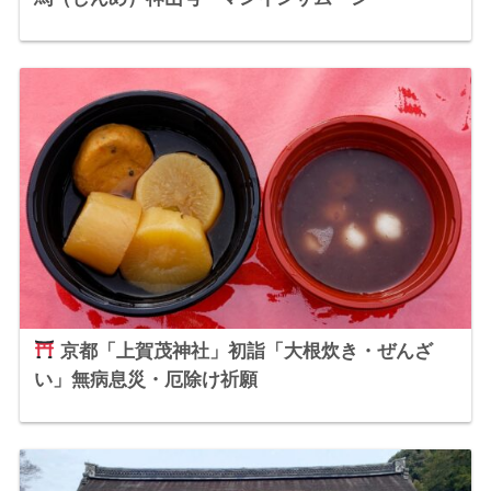
京都「上賀茂神社」初詣「大根炊き・ぜんざ
い」無病息災・厄除け祈願