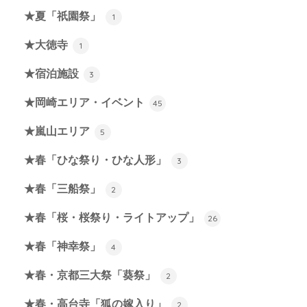
★夏「祇園祭」
1
★大徳寺
1
★宿泊施設
3
★岡崎エリア・イベント
45
★嵐山エリア
5
★春「ひな祭り・ひな人形」
3
★春「三船祭」
2
★春「桜・桜祭り・ライトアップ」
26
★春「神幸祭」
4
★春・京都三大祭「葵祭」
2
★春・高台寺「狐の嫁入り」
2