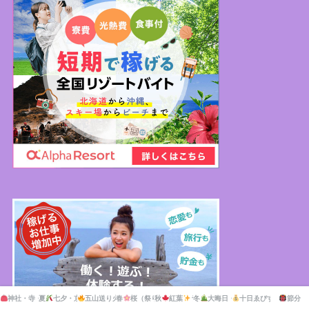
神社・寺・公園の市・マーケット
夏
七夕・京の七夕
五山送り火・灯籠流し
春
桜（祭り）
秋
紅葉
ライトアップ
ライトアップ
冬
大晦日・新年
十日ゑびす大祭
節分