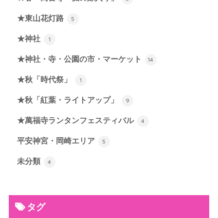
★東山花灯路
5
★神社
1
★神社・寺・公園の市・マーケット
14
★秋「時代祭」
1
★秋「紅葉・ライトアップ」
9
★萬福寺ランタンフェスティバル
4
平安神宮・岡崎エリア
5
未分類
4
タグ