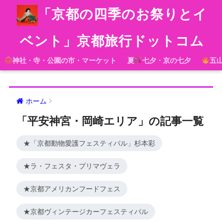
「京都の四季のお祭りとイ
ベント」京都旅行ドットコム
神社・寺・公園の市・マーケット
夏
七夕・京の七夕
五
ホーム
「平安神宮・岡崎エリア」の記事一覧
★「京都動物愛護フェスティバル」杉本彩
★ラ・フェスタ・プリマヴェラ
★京都アメリカンフードフェス
★京都ヴィンテージカーフェスティバル