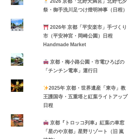
2026 京都「北野天満宮」北野七夕
祭・御手洗川足つけ燈明神事（日程）
2026年 京都「平安楽市」手づくり
市（平安神宮・岡崎公園）日程
Handmade Market
京都・梅小路公園・市電ひろばの
「チンチン電車」運行日
2025年 京都・世界遺産「東寺」教
王護国寺・五重塔と紅葉ライトアップ
日程
京都『トロッコ列車』紅葉の車窓
「星のや京都」星野リゾート（旧 嵐