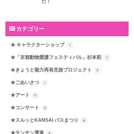
た！
カテゴリー
★ キャラクターショップ
1
★「京都動物愛護フェスティバル」杉本彩
1
★きょうと魅力再発見旅プロジェクト
3
★ごあいさつ
1
★アート
17
★コンサート
9
★スルッとKANSAI バスまつり
8
★チンチン電車
4