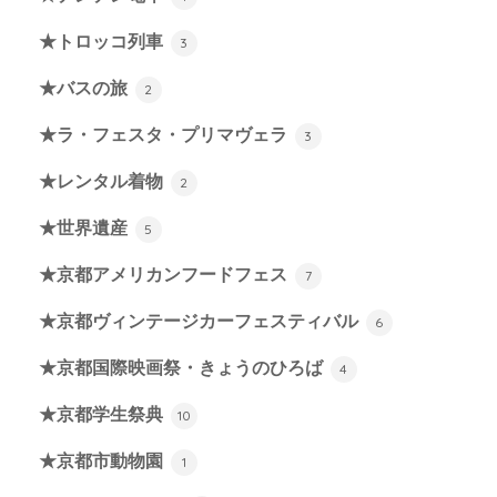
★トロッコ列車
3
★バスの旅
2
★ラ・フェスタ・プリマヴェラ
3
★レンタル着物
2
★世界遺産
5
★京都アメリカンフードフェス
7
★京都ヴィンテージカーフェスティバル
6
★京都国際映画祭・きょうのひろば
4
★京都学生祭典
10
★京都市動物園
1