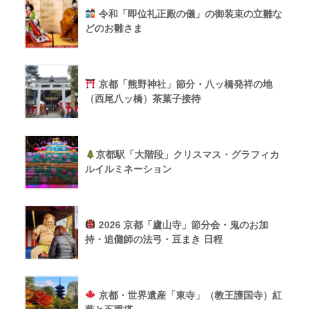
令和「即位礼正殿の儀」の御装束の立雛な
どのお雛さま
京都「熊野神社」節分・八ッ橋発祥の地
（西尾八ッ橋）茶菓子接待
京都駅「大階段」クリスマス・グラフィカ
ルイルミネーション
2026 京都「廬山寺」節分会・鬼のお加
持・追儺師の法弓・豆まき 日程
京都・世界遺産「東寺」（教王護国寺）紅