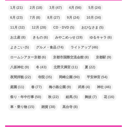
1月
(21)
2月
(18)
3月
(47)
4月
(56)
5月
(24)
6月
(23)
7月
(8)
8月
(27)
9月
(24)
10月
(34)
11月
(32)
12月
(28)
CD・DVD
(5)
おひなさま
(5)
お土産
(8)
きもの
(6)
みやこめっせ
(19)
ゆるキャラ
(6)
よさこい
(5)
グルメ・食品
(74)
ライトアップ
(46)
ロームシアター京都
(6)
京都市国際交流会館
(8)
京都駅
(9)
八坂神社
(9)
冬
(43)
北野天満宮
(11)
夏
(22)
夜間拝観
(22)
寺院
(35)
岡崎公園
(90)
平安神宮
(54)
庭園
(11)
春
(77)
梅小路公園
(9)
武将
(4)
神社
(46)
祭り・年中行事
(50)
秋
(22)
絵馬
(5)
舞妓
(7)
花
(16)
車・乗り物
(15)
雑貨
(38)
高台寺
(8)