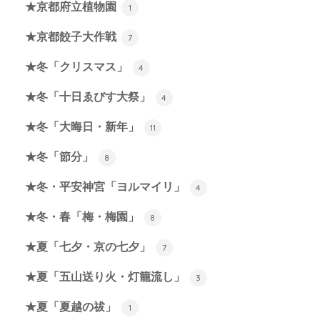
★京都府立植物園
1
★京都餃子大作戦
7
★冬「クリスマス」
4
★冬「十日ゑびす大祭」
4
★冬「大晦日・新年」
11
★冬「節分」
8
★冬・平安神宮「ヨルマイリ」
4
★冬・春「梅・梅園」
8
★夏「七夕・京の七夕」
7
★夏「五山送り火・灯籠流し」
3
★夏「夏越の祓」
1