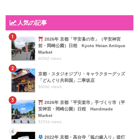
人気の記事
1
2026年 京都「平安蚤の市」（平安神宮
前・岡崎公園）日程 Kyoto Heian Antique
Market
60362 views
2
京都・スタジオジブリ・キャラクターグッズ
「どんぐり共和国」二寧坂店
36060 views
3
2026年 京都「平安楽市」手づくり市（平
安神宮・岡崎公園）日程 Handmade
Market
32556 views
4
2022年 京都・高台寺「狐の嫁入り」提灯