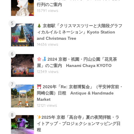
行列のご案内
15791 views
5
京都駅「クリスマスツリーと大階段グラフ
ィカルイルミネーション」Kyoto Station
and Christmas Tree
14636 views
6
2024 京都・祇園・円山公園「花見茶
屋」のご案内 Hanami Chaya KYOTO
12349 views
7
2026年「Re: 京都博覧会」（平安神宮前・
岡崎公園）日程 Antique & Handmade
Market
12121 views
8
2025年 京都「高台寺」夏の夜間拝観・ラ
イトアップ・プロジェクションマッピング日
程