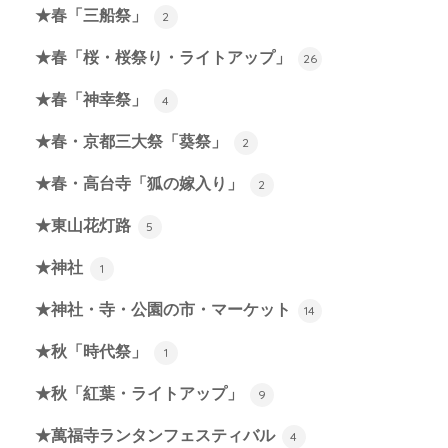
★春「三船祭」
2
★春「桜・桜祭り・ライトアップ」
26
★春「神幸祭」
4
★春・京都三大祭「葵祭」
2
★春・高台寺「狐の嫁入り」
2
★東山花灯路
5
★神社
1
★神社・寺・公園の市・マーケット
14
★秋「時代祭」
1
★秋「紅葉・ライトアップ」
9
★萬福寺ランタンフェスティバル
4