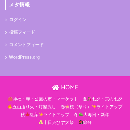
メタ情報
ログイン
投稿フィード
コメントフィード
WordPress.org
HOME
神社・寺・公園の市・マーケット
夏
七夕・京の七夕
五山送り火・灯籠流し
春
桜（祭り）
ライトアップ
秋
紅葉
ライトアップ
冬
大晦日・新年
十日ゑびす大祭
節分