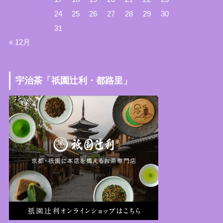
24
25
26
27
28
29
30
31
« 12月
宇治茶「祇園辻利・都路里」