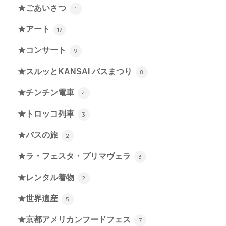
★ごあいさつ
1
★アート
17
★コンサート
9
★スルッとKANSAI バスまつり
8
★チンチン電車
4
★トロッコ列車
3
★バスの旅
2
★ラ・フェスタ・プリマヴェラ
3
★レンタル着物
2
★世界遺産
5
★京都アメリカンフードフェス
7