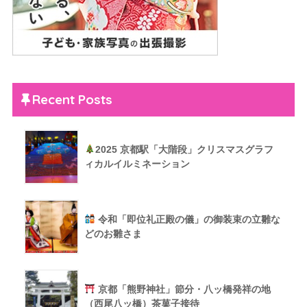
Recent Posts
2025 京都駅「大階段」クリスマスグラフ
ィカルイルミネーション
令和「即位礼正殿の儀」の御装束の立雛な
どのお雛さま
京都「熊野神社」節分・八ッ橋発祥の地
（西尾八ッ橋）茶菓子接待