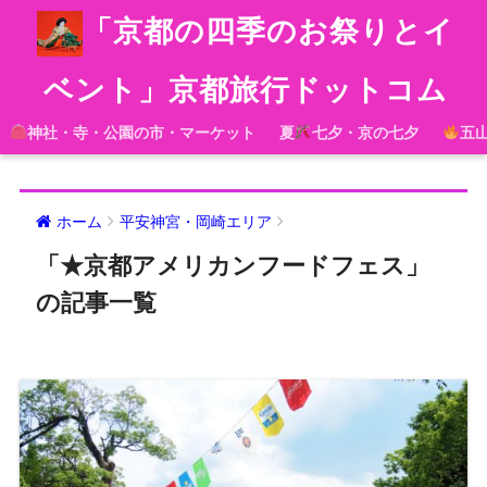
「京都の四季のお祭りとイ
ベント」京都旅行ドットコム
神社・寺・公園の市・マーケット
夏
七夕・京の七夕
五
ホーム
平安神宮・岡崎エリア
「★京都アメリカンフードフェス」
の記事一覧