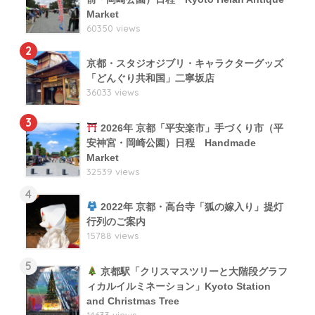
Market
60350 views
2
京都・スタジオジブリ・キャラクターグッズ
「どんぐり共和国」二寧坂店
36033 views
3
2026年 京都「平安楽市」手づくり市（平
安神宮・岡崎公園）日程 Handmade
Market
32539 views
4
2022年 京都・高台寺「狐の嫁入り」提灯
行列のご案内
15788 views
5
京都駅「クリスマスツリーと大階段グラフ
ィカルイルミネーション」Kyoto Station
and Christmas Tree
14633 views