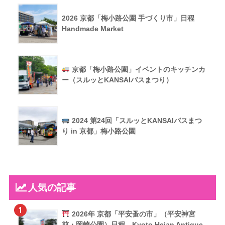
2026 京都「梅小路公園 手づくり市」日程
Handmade Market
京都「梅小路公園」イベントのキッチンカ
ー（スルッとKANSAIバスまつり）
2024 第24回「スルッとKANSAIバスまつ
り in 京都」梅小路公園
人気の記事
1
2026年 京都「平安蚤の市」（平安神宮
前・岡崎公園）日程 Kyoto Heian Antique