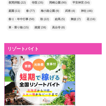
夜間拝観
(22)
寺院
(35)
岡崎公園
(90)
平安神宮
(54)
庭園
(11)
春
(77)
梅小路公園
(9)
武将
(4)
神社
(46)
祭り・年中行事
(50)
秋
(22)
絵馬
(5)
舞妓
(7)
花
(16)
車・乗り物
(15)
雑貨
(38)
高台寺
(8)
リゾートバイト