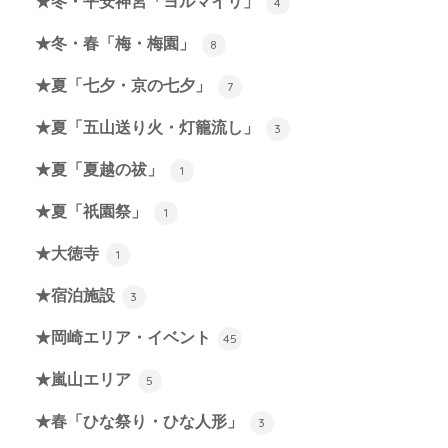
★冬・平安神宮「ヨルマイリ」
4
★冬・春「梅・梅園」
8
★夏「七夕・京の七夕」
7
★夏「五山送り火・灯籠流し」
3
★夏「夏越の祓」
1
★夏「祇園祭」
1
★大徳寺
1
★宿泊施設
3
★岡崎エリア・イベント
45
★嵐山エリア
5
★春「ひな祭り・ひな人形」
3