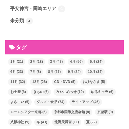
平安神宮・岡崎エリア
5
未分類
4
タグ
1月
(21)
2月
(18)
3月
(47)
4月
(56)
5月
(24)
6月
(23)
7月
(8)
8月
(27)
9月
(24)
10月
(34)
11月
(32)
12月
(28)
CD・DVD
(5)
おひなさま
(5)
お土産
(8)
きもの
(6)
みやこめっせ
(19)
ゆるキャラ
(6)
よさこい
(5)
グルメ・食品
(74)
ライトアップ
(46)
ロームシアター京都
(6)
京都市国際交流会館
(8)
京都駅
(9)
八坂神社
(9)
冬
(43)
北野天満宮
(11)
夏
(22)