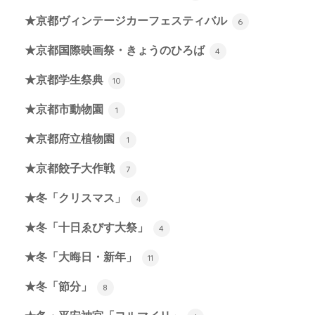
★京都ヴィンテージカーフェスティバル
6
★京都国際映画祭・きょうのひろば
4
★京都学生祭典
10
★京都市動物園
1
★京都府立植物園
1
★京都餃子大作戦
7
★冬「クリスマス」
4
★冬「十日ゑびす大祭」
4
★冬「大晦日・新年」
11
★冬「節分」
8