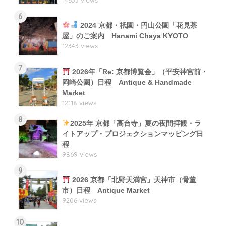
6
2024 京都・祇園・円山公園「花見茶
屋」のご案内 Hanami Chaya KYOTO
12343 views
7
2026年「Re: 京都博覧会」（平安神宮前・
岡崎公園）日程 Antique & Handmade
Market
12118 views
8
2025年 京都「高台寺」夏の夜間拝観・ラ
イトアップ・プロジェクションマッピング日
程
9869 views
9
2026 京都「北野天満宮」天神市（骨董
市）日程 Antique Market
9206 views
10