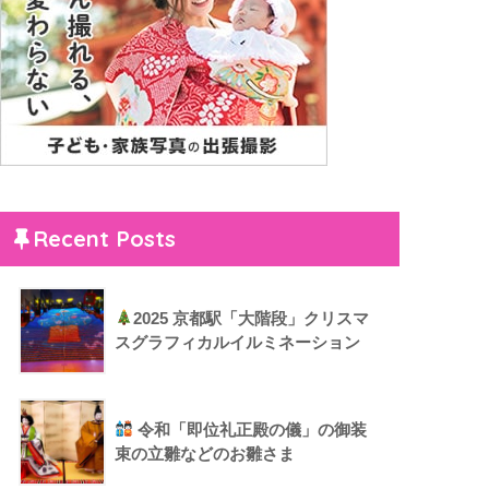
Recent Posts
2025 京都駅「大階段」クリスマ
スグラフィカルイルミネーション
令和「即位礼正殿の儀」の御装
束の立雛などのお雛さま