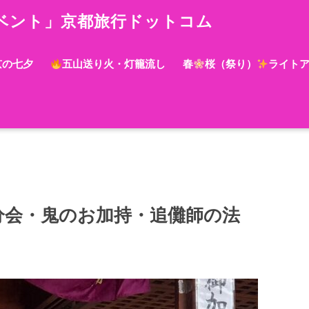
ベント」京都旅行ドットコム
京の七夕
五山送り火・灯籠流し
春
桜（祭り）
ライト
節分会・鬼のお加持・追儺師の法