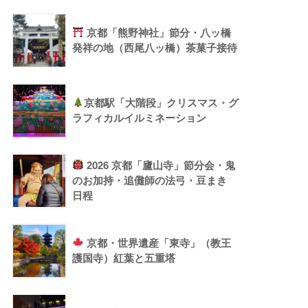
京都「熊野神社」節分・八ッ橋
発祥の地（西尾八ッ橋）茶菓子接待
京都駅「大階段」クリスマス・グ
ラフィカルイルミネーション
2026 京都「廬山寺」節分会・鬼
のお加持・追儺師の法弓・豆まき
日程
京都・世界遺産「東寺」（教王
護国寺）紅葉と五重塔