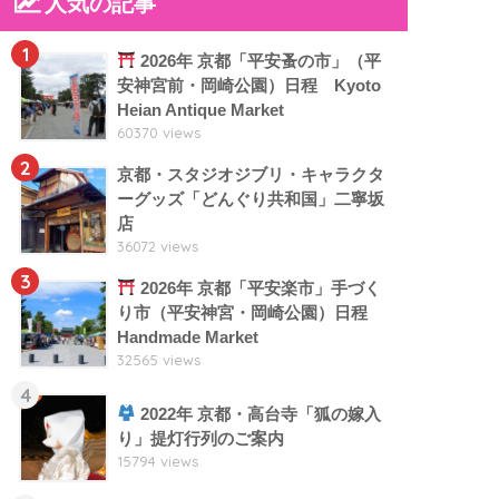
人気の記事
1
2026年 京都「平安蚤の市」（平
安神宮前・岡崎公園）日程 Kyoto
Heian Antique Market
60370 views
2
京都・スタジオジブリ・キャラクタ
ーグッズ「どんぐり共和国」二寧坂
店
36072 views
3
2026年 京都「平安楽市」手づく
り市（平安神宮・岡崎公園）日程
Handmade Market
32565 views
4
2022年 京都・高台寺「狐の嫁入
り」提灯行列のご案内
15794 views