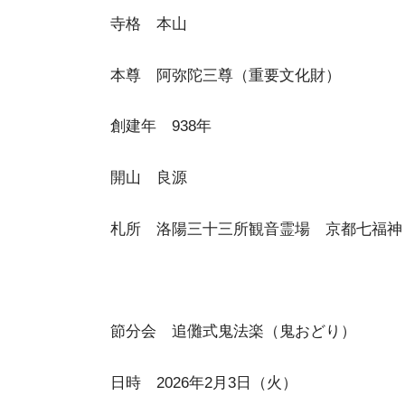
寺格 本山
本尊 阿弥陀三尊（重要文化財）
創建年 938年
開山 良源
札所 洛陽三十三所観音霊場 京都七福神
節分会 追儺式鬼法楽（鬼おどり）
日時 2026年2月3日（火）