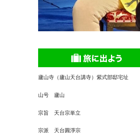
廬山寺（廬山天台講寺）紫式部邸宅址
山号 廬山
宗旨 天台宗単立
宗派 天台圓淨宗