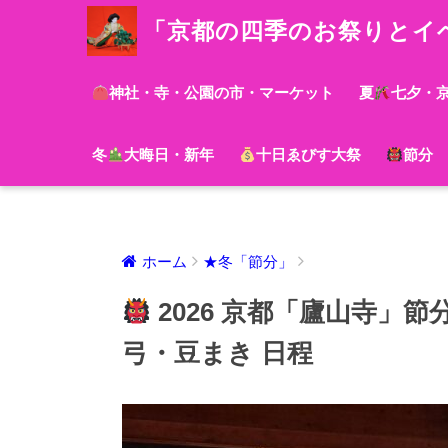
「京都の四季のお祭りとイ
神社・寺・公園の市・マーケット
夏
七夕・
冬
大晦日・新年
十日ゑびす大祭
節分
ホーム
★冬「節分」
2026 京都「廬山寺」
弓・豆まき 日程