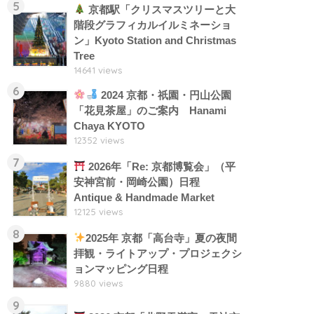
5
京都駅「クリスマスツリーと大
階段グラフィカルイルミネーショ
ン」Kyoto Station and Christmas
Tree
14641 views
6
2024 京都・祇園・円山公園
「花見茶屋」のご案内 Hanami
Chaya KYOTO
12352 views
7
2026年「Re: 京都博覧会」（平
安神宮前・岡崎公園）日程
Antique & Handmade Market
12125 views
8
2025年 京都「高台寺」夏の夜間
拝観・ライトアップ・プロジェクシ
ョンマッピング日程
9880 views
9