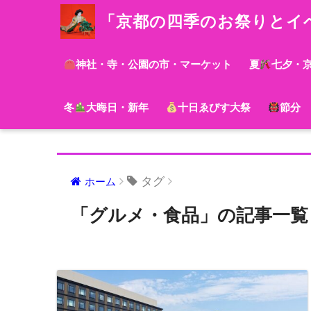
「京都の四季のお祭りとイ
神社・寺・公園の市・マーケット
夏
七夕・
冬
大晦日・新年
十日ゑびす大祭
節分
タグ
ホーム
「グルメ・食品」の記事一覧