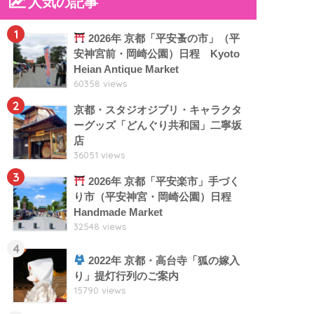
人気の記事
1
2026年 京都「平安蚤の市」（平
安神宮前・岡崎公園）日程 Kyoto
Heian Antique Market
60358 views
2
京都・スタジオジブリ・キャラクタ
ーグッズ「どんぐり共和国」二寧坂
店
36051 views
3
2026年 京都「平安楽市」手づく
り市（平安神宮・岡崎公園）日程
Handmade Market
32548 views
4
2022年 京都・高台寺「狐の嫁入
り」提灯行列のご案内
15790 views