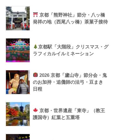
京都「熊野神社」節分・八ッ橋
発祥の地（西尾八ッ橋）茶菓子接待
京都駅「大階段」クリスマス・グ
ラフィカルイルミネーション
2026 京都「廬山寺」節分会・鬼
のお加持・追儺師の法弓・豆まき
日程
京都・世界遺産「東寺」（教王
護国寺）紅葉と五重塔