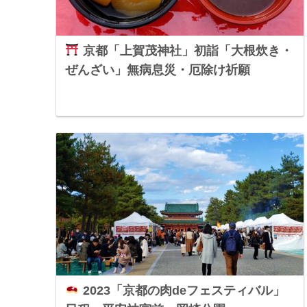
京都「上賀茂神社」初詣「大根炊き・
ぜんざい」無病息災・厄除け祈願
2023「京都の肉deフェスティバル」