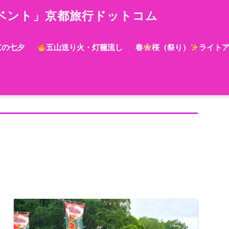
ベント」京都旅行ドットコム
京の七夕
五山送り火・灯籠流し
春
桜（祭り）
ライト