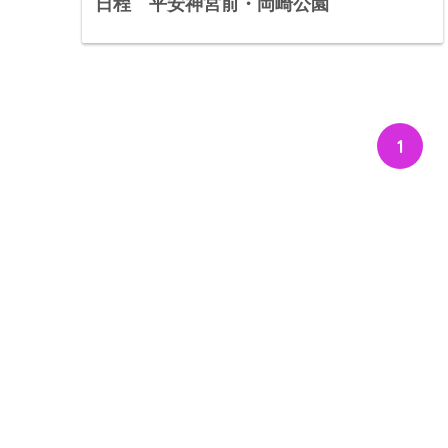
日程 平安神宮前・岡崎公園
1