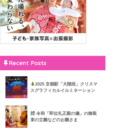
Recent Posts
2025 京都駅「大階段」クリスマ
スグラフィカルイルミネーション
令和「即位礼正殿の儀」の御装
束の立雛などのお雛さま