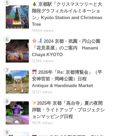
5
京都駅「クリスマスツリーと大
階段グラフィカルイルミネーショ
ン」Kyoto Station and Christmas
Tree
14634 views
6
2024 京都・祇園・円山公園
「花見茶屋」のご案内 Hanami
Chaya KYOTO
12346 views
7
2026年「Re: 京都博覧会」（平
安神宮前・岡崎公園）日程
Antique & Handmade Market
12121 views
8
2025年 京都「高台寺」夏の夜間
拝観・ライトアップ・プロジェクシ
ョンマッピング日程
9874 views
9