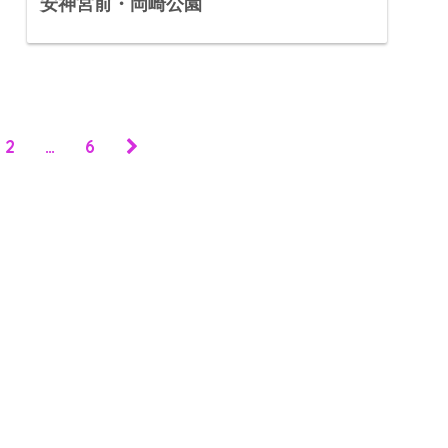
安神宮前・岡崎公園
2
…
6