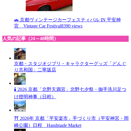
🚗 京都ヴィンテージカーフェスティバル IN 平安神
宮 Vintage Car Festival
8390 views
人気の記事（24～48時間）
京都・スタジオジブリ・キャラクターグッズ「どんぐ
り共和国」二寧坂店
🕯 2026 京都「北野天満宮」北野七夕祭・御手洗川足つ
け燈明神事（日程）
⛩ 2026年 京都「平安楽市」手づくり市（平安神宮・岡
崎公園）日程 Handmade Market