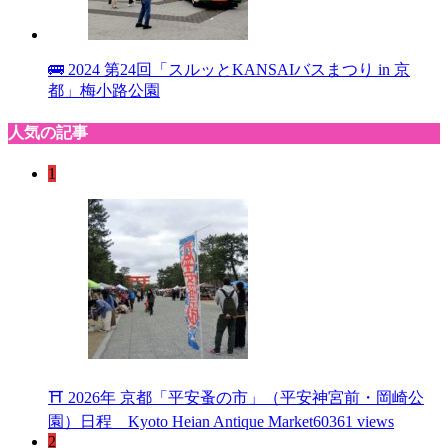
🚌 2024 第24回「スルッとKANSAIバスまつり in 京
都」梅小路公園
人気の記事
1
⛩ 2026年 京都「平安蚤の市」（平安神宮前・岡崎公
園）日程 Kyoto Heian Antique Market
60361 views
2