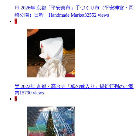
⛩ 2026年 京都「平安楽市」手づくり市（平安神宮・岡
崎公園）日程 Handmade Market
32552 views
4
👘 2022年 京都・高台寺「狐の嫁入り」提灯行列のご案
内
15790 views
5