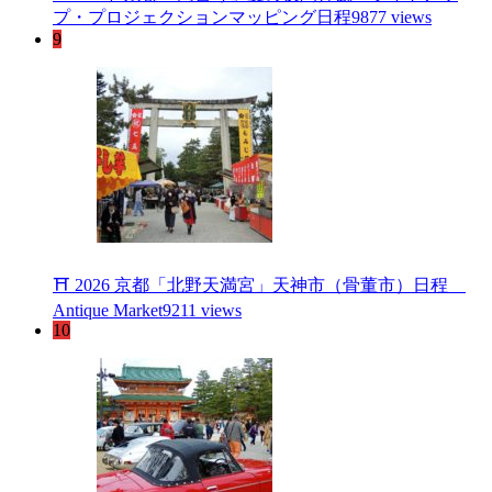
プ・プロジェクションマッピング日程
9877 views
9
⛩ 2026 京都「北野天満宮」天神市（骨董市）日程
Antique Market
9211 views
10