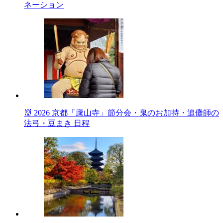
ネーション
👹 2026 京都「廬山寺」節分会・鬼のお加持・追儺師の
法弓・豆まき 日程