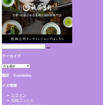
アーカイブ
ア
ー
翻訳 Translation
カ
イ
メタ情報
ブ
ログイン
投稿フィード