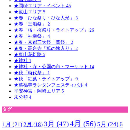
★岡崎エリア・イベント
45
★嵐山エリア
5
★春「ひな祭り・ひな人形」
3
★春「三船祭」
2
★春「桜・桜祭り・ライトアップ」
26
★春「神幸祭」
4
★春・京都三大祭「葵祭」
2
★春・高台寺「狐の嫁入り」
2
★東山花灯路
5
★神社
1
★神社・寺・公園の市・マーケット
14
★秋「時代祭」
1
★秋「紅葉・ライトアップ」
9
★萬福寺ランタンフェスティバル
4
平安神宮・岡崎エリア
5
未分類
4
タグ
4月
(56)
3月
(47)
5月
(24)
1月
(21)
6
2月
(18)