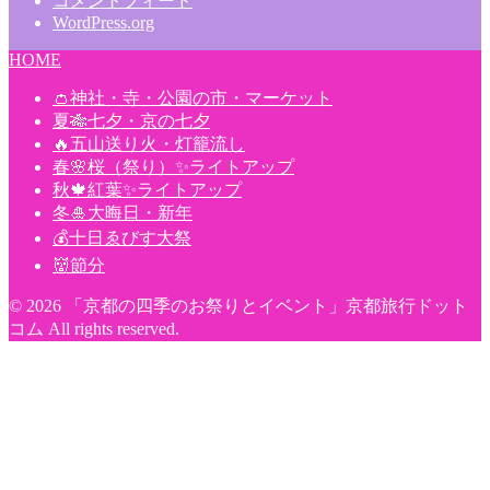
コメントフィード
WordPress.org
HOME
👛神社・寺・公園の市・マーケット
夏🎋七夕・京の七夕
🔥五山送り火・灯籠流し
春🌸桜（祭り）✨ライトアップ
秋🍁紅葉✨ライトアップ
冬🎍大晦日・新年
💰十日ゑびす大祭
👹節分
© 2026 「京都の四季のお祭りとイベント」京都旅行ドット
コム All rights reserved.