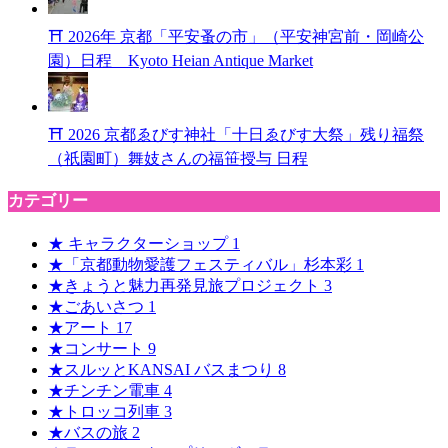
⛩ 2026年 京都「平安蚤の市」（平安神宮前・岡崎公
園）日程 Kyoto Heian Antique Market
⛩ 2026 京都ゑびす神社「十日ゑびす大祭」残り福祭
（祇園町）舞妓さんの福笹授与 日程
カテゴリー
★ キャラクターショップ
1
★「京都動物愛護フェスティバル」杉本彩
1
★きょうと魅力再発見旅プロジェクト
3
★ごあいさつ
1
★アート
17
★コンサート
9
★スルッとKANSAI バスまつり
8
★チンチン電車
4
★トロッコ列車
3
★バスの旅
2