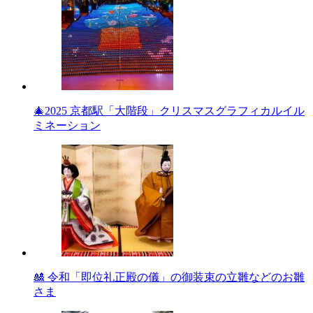
🎄2025 京都駅「大階段」クリスマスグラフィカルイル
ミネーション
🎎 令和「即位礼正殿の儀」の御装束の立雛などのお雛
さま