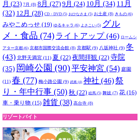
10月
(34)
11月
8月
(27)
9月
(24)
月
(23)
7月
(8)
(32)
12月
(28)
お土産
(8)
CD・DVD
(5)
おひなさま
(5)
きもの
(6)
グル
みやこめっせ
(19)
ゆるキャラ
(6)
よさこい
(5)
メ・食品
(74)
ライトアップ
(46)
ロームシ
冬
京都市国際交流会館
(8)
京都駅
(9)
八坂神社
(9)
アター京都
(6)
(43)
寺院
夏
(22)
夜間拝観
(22)
北野天満宮
(11)
岡崎公園
(90)
平安神宮
(54)
(35)
庭園
春
(77)
祭
神社
(46)
(11)
梅小路公園
(9)
武将
(4)
り・年中行事
(50)
秋
(22)
花
(16)
舞妓
(7)
絵馬
(5)
雑貨
(38)
車・乗り物
(15)
高台寺
(8)
リゾートバイト