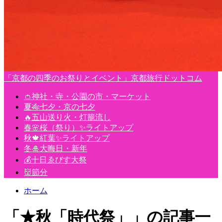
「京都の四季のお祭りとイベント」京都旅行ドットコム
👛神社・寺・公園の市・マーケット
夏🎋七夕・京の七夕
🔥五山送り火・灯籠流し
春🌸桜（祭り）✨ライトアップ
秋🍁紅葉✨ライトアップ
冬🎍大晦日・新年
💰十日ゑびす大祭
👹節分
ホーム
「★秋「時代祭」」の記事一