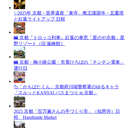
✨2025年 京都・世界遺産「東寺」教王護国寺・五重塔
と紅葉ライトアップ 日程
🚋 京都『トロッコ列車』紅葉の車窓「星のや京都」星
野リゾート（旧 嵐峡館）
🚋 京都・梅小路公園・市電ひろばの「チンチン電車」
運行日
🦆「かもばたくん」京都府川端警察署のゆるキャラ
「スルッとKANSAI バスまつり in 京都」
2025 京都「百万遍さんの手づくり市」（知恩寺）日
程 Handmade Market