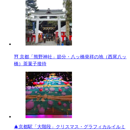
⛩ 京都「熊野神社」節分・八ッ橋発祥の地（西尾八ッ
橋）茶菓子接待
🎄京都駅「大階段」クリスマス・グラフィカルイルミ