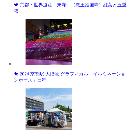
🍁 京都・世界遺産「東寺」（教王護国寺）紅葉と五重
塔
🐎 2024 京都駅 大階段 グラフィカル「イルミネーショ
ンホース」日程