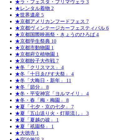
★ラ・フェスタ・プリマヴェラ
3
★レンタル着物
2
★世界遺産
5
★京都アメリカンフードフェス
7
★京都ヴィンテージカーフェスティバル
6
★京都国際映画祭・きょうのひろば
4
★京都学生祭典
10
★京都市動物園
1
★京都府立植物園
1
★京都餃子大作戦
7
★冬「クリスマス」
4
★冬「十日ゑびす大祭」
4
★冬「大晦日・新年」
11
★冬「節分」
8
★冬・平安神宮「ヨルマイリ」
4
★冬・春「梅・梅園」
8
★夏「七夕・京の七夕」
7
★夏「五山送り火・灯籠流し」
3
★夏「夏越の祓」
1
★夏「祇園祭」
1
★大徳寺
1
★宿泊施設
3