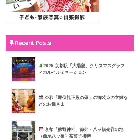
Recent Posts
2025 京都駅「大階段」クリスマスグラフ
ィカルイルミネーション
令和「即位礼正殿の儀」の御装束の立雛な
どのお雛さま
京都「熊野神社」節分・八ッ橋発祥の地
（西尾八ッ橋）茶菓子接待