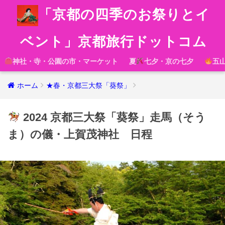
「京都の四季のお祭りとイ
ベント」京都旅行ドットコム
神社・寺・公園の市・マーケット
夏
七夕・京の七夕
五
ホーム
★春・京都三大祭「葵祭」
2024 京都三大祭「葵祭」走馬（そう
ま）の儀・上賀茂神社 日程