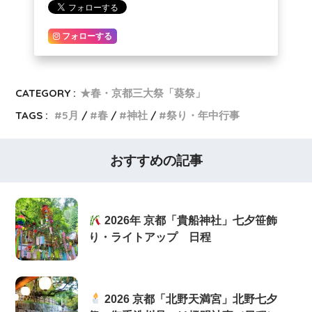
フォローする
CATEGORY :
★春・京都三大祭「葵祭」
TAGS :
5月
春
神社
祭り・年中行事
おすすめの記事
2026年 京都「貴船神社」七夕笹飾
り・ライトアップ 日程
2026 京都「北野天満宮」北野七夕