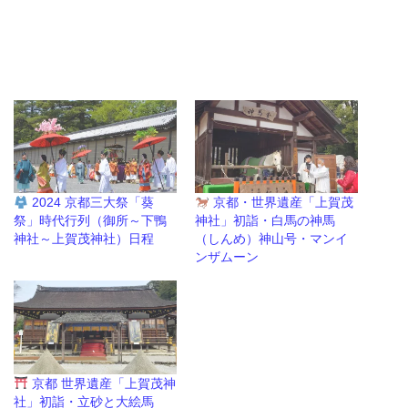
2024 京都三大祭「葵
京都・世界遺産「上賀茂
祭」時代行列（御所～下鴨
神社」初詣・白馬の神馬
神社～上賀茂神社）日程
（しんめ）神山号・マンイ
ンザムーン
京都 世界遺産「上賀茂神
社」初詣・立砂と大絵馬