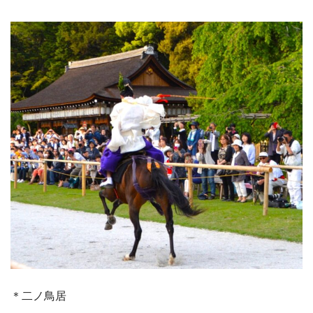
＊二ノ鳥居