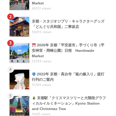
Market
60351 views
2
京都・スタジオジブリ・キャラクターグッズ
「どんぐり共和国」二寧坂店
36035 views
3
2026年 京都「平安楽市」手づくり市（平
安神宮・岡崎公園）日程 Handmade
Market
32539 views
4
2022年 京都・高台寺「狐の嫁入り」提灯
行列のご案内
15789 views
5
京都駅「クリスマスツリーと大階段グラフ
ィカルイルミネーション」Kyoto Station
and Christmas Tree
14633 views