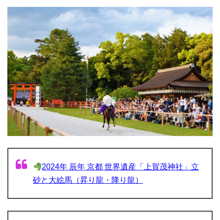
2024年 辰年 京都 世界遺産「上賀茂神社」立
砂と大絵馬（昇り龍・降り龍）