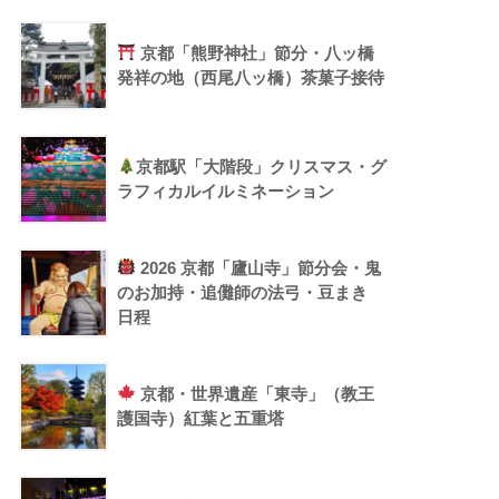
京都「熊野神社」節分・八ッ橋
発祥の地（西尾八ッ橋）茶菓子接待
京都駅「大階段」クリスマス・グ
ラフィカルイルミネーション
2026 京都「廬山寺」節分会・鬼
のお加持・追儺師の法弓・豆まき
日程
京都・世界遺産「東寺」（教王
護国寺）紅葉と五重塔