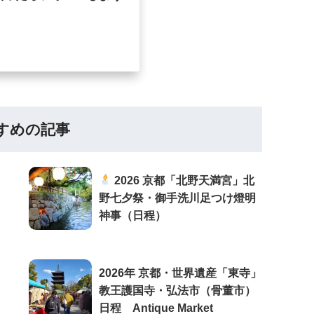
すめの記事
2026 京都「北野天満宮」北
野七夕祭・御手洗川足つけ燈明
神事（日程）
2026年 京都・世界遺産「東寺」
教王護国寺・弘法市（骨董市）
日程 Antique Market