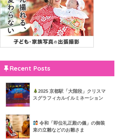
Recent Posts
2025 京都駅「大階段」クリスマ
スグラフィカルイルミネーション
令和「即位礼正殿の儀」の御装
束の立雛などのお雛さま