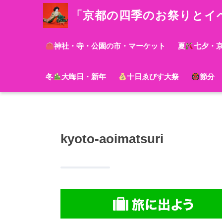
「京都の四季のお祭りとイ
神社・寺・公園の市・マーケット
夏
七夕・
冬
大晦日・新年
十日ゑびす大祭
節分
kyoto-aoimatsuri