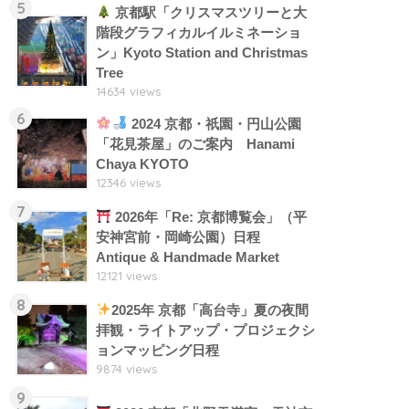
5
京都駅「クリスマスツリーと大
階段グラフィカルイルミネーショ
ン」Kyoto Station and Christmas
Tree
14634 views
6
2024 京都・祇園・円山公園
「花見茶屋」のご案内 Hanami
Chaya KYOTO
12346 views
7
2026年「Re: 京都博覧会」（平
安神宮前・岡崎公園）日程
Antique & Handmade Market
12121 views
8
2025年 京都「高台寺」夏の夜間
拝観・ライトアップ・プロジェクシ
ョンマッピング日程
9874 views
9