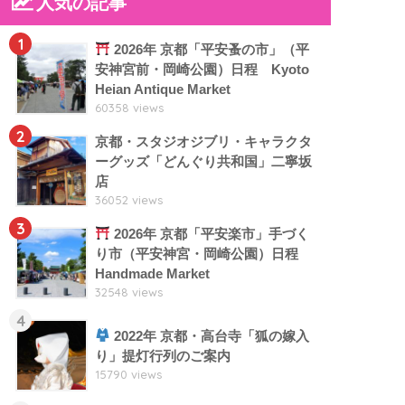
人気の記事
1
2026年 京都「平安蚤の市」（平
安神宮前・岡崎公園）日程 Kyoto
Heian Antique Market
60358 views
2
京都・スタジオジブリ・キャラクタ
ーグッズ「どんぐり共和国」二寧坂
店
36052 views
3
2026年 京都「平安楽市」手づく
り市（平安神宮・岡崎公園）日程
Handmade Market
32548 views
4
2022年 京都・高台寺「狐の嫁入
り」提灯行列のご案内
15790 views