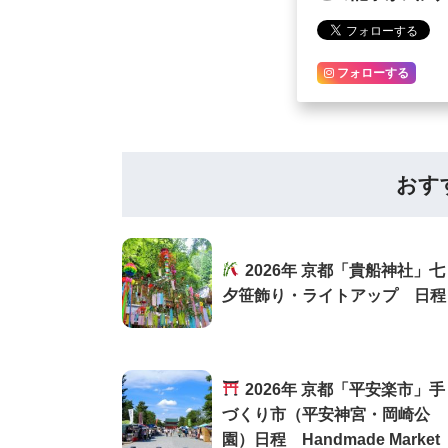
フォローする
おす
2026年 京都「貴船神社」七
夕笹飾り・ライトアップ 日程
2026年 京都「平安楽市」手
づくり市（平安神宮・岡崎公
園）日程 Handmade Market