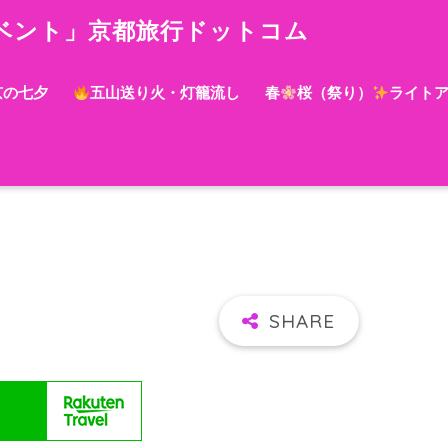
ベント」京都旅行ドットコム
京の七夕
五山送り火・灯籠流し
春
桜（祭り）
ライト