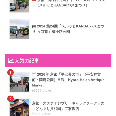
ー（スルッとKANSAIバスまつり）
2024 第24回「スルッとKANSAIバスまつ
り in 京都」梅小路公園
人気の記事
1
2026年 京都「平安蚤の市」（平安神宮
前・岡崎公園）日程 Kyoto Heian Antique
Market
60350 views
2
京都・スタジオジブリ・キャラクターグッズ
「どんぐり共和国」二寧坂店
36031 views