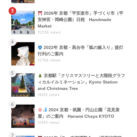
3
2026年 京都「平安楽市」手づくり市（平
安神宮・岡崎公園）日程 Handmade
Market
32538 views
4
2022年 京都・高台寺「狐の嫁入り」提灯
行列のご案内
15788 views
5
京都駅「クリスマスツリーと大階段グラフ
ィカルイルミネーション」Kyoto Station
and Christmas Tree
14633 views
6
2024 京都・祇園・円山公園「花見茶
屋」のご案内 Hanami Chaya KYOTO
12343 views
7