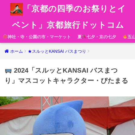
「京都の四季のお祭りとイ
ベント」京都旅行ドットコム
神社・寺・公園の市・マーケット
夏
七夕・京の七夕
五
ホーム
★スルッとKANSAI バスまつり
2024「スルッとKANSAI バスまつ
り」マスコットキャラクター・ぴたまる