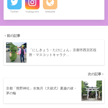
Twitter
Instagram
Website
前の記事
「にしきょう・たけにょん」京都市西京区役
所・マスコットキャラク…
次の記事
京都「熊野神社」水無月《大祓式》夏越の祓・
茅の輪