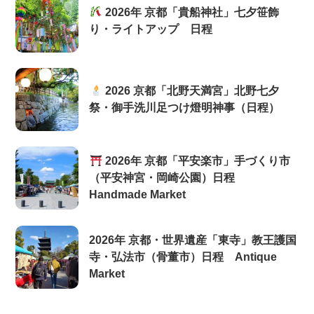
2026年 京都「貴船神社」七夕笹飾
り・ライトアップ 日程
2026 京都「北野天満宮」北野七夕
祭・御手洗川足つけ燈明神事（日程）
2026年 京都「平安楽市」手づくり市
（平安神宮・岡崎公園）日程
Handmade Market
2026年 京都・世界遺産「東寺」教王護国
寺・弘法市（骨董市）日程 Antique
Market