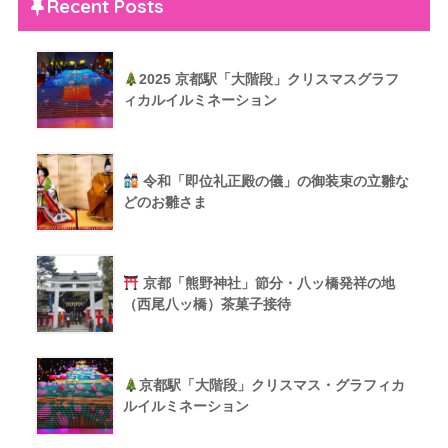
Recent Posts
2025 京都駅「大階段」クリスマスグラフ
ィカルイルミネーション
令和「即位礼正殿の儀」の御装束の立雛な
どのお雛さま
京都「熊野神社」節分・八ッ橋発祥の地
（西尾八ッ橋）茶菓子接待
京都駅「大階段」クリスマス・グラフィカ
ルイルミネーション