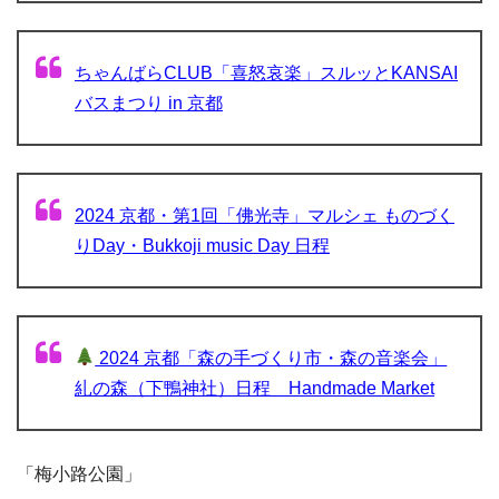
ちゃんばらCLUB「喜怒哀楽」スルッとKANSAI
バスまつり in 京都
2024 京都・第1回「佛光寺」マルシェ ものづく
りDay・Bukkoji music Day 日程
2024 京都「森の手づくり市・森の音楽会」
糺の森（下鴨神社）日程 Handmade Market
「梅小路公園」