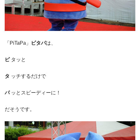
「PiTaPa」
ピタパ
は、
ピ
タッと
タ
ッチするだけで
パ
ッとスピーディーに！
だそうです。