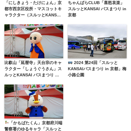
「にしきょう・たけにょん」京
ちゃんばらCLUB「喜怒哀楽」
都市西京区役所・マスコットキ
スルッとKANSAI バスまつり in
ャラクター（スルッとKANSAI
京都
バスまつり）
比叡山「延暦寺」天台宗のキャ
2024 第24回「スルッと
ラクター「しょうぐうさん」ス
KANSAIバスまつり in 京都」梅
ルッとKANSAI バスまつり 京
小路公園
都
「かもばたくん」京都府川端
警察署のゆるキャラ「スルッと