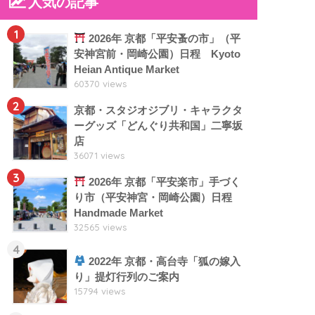
人気の記事
1
2026年 京都「平安蚤の市」（平
安神宮前・岡崎公園）日程 Kyoto
Heian Antique Market
60370 views
2
京都・スタジオジブリ・キャラクタ
ーグッズ「どんぐり共和国」二寧坂
店
36071 views
3
2026年 京都「平安楽市」手づく
り市（平安神宮・岡崎公園）日程
Handmade Market
32565 views
4
2022年 京都・高台寺「狐の嫁入
り」提灯行列のご案内
15794 views