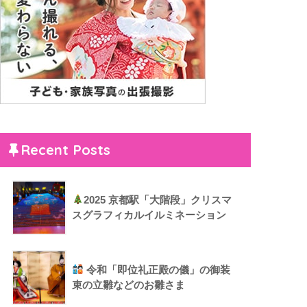
Recent Posts
2025 京都駅「大階段」クリスマ
スグラフィカルイルミネーション
令和「即位礼正殿の儀」の御装
束の立雛などのお雛さま