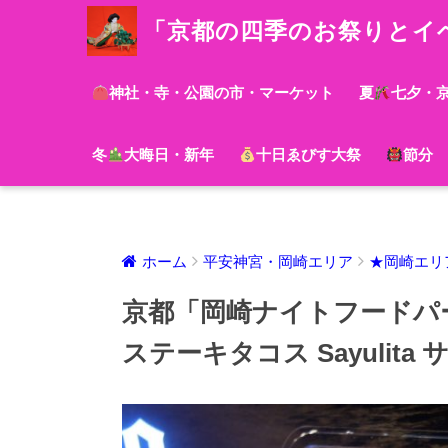
「京都の四季のお祭りとイ
神社・寺・公園の市・マーケット
夏
七夕・
冬
大晦日・新年
十日ゑびす大祭
節分
ホーム
平安神宮・岡崎エリア
★岡崎エリ
京都「岡崎ナイトフードパ
ステーキタコス Sayulita