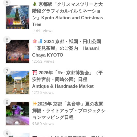
5
京都駅「クリスマスツリーと大
階段グラフィカルイルミネーショ
ン」Kyoto Station and Christmas
Tree
14641 views
6
2024 京都・祇園・円山公園
「花見茶屋」のご案内 Hanami
Chaya KYOTO
12352 views
7
2026年「Re: 京都博覧会」（平
安神宮前・岡崎公園）日程
Antique & Handmade Market
12125 views
8
2025年 京都「高台寺」夏の夜間
拝観・ライトアップ・プロジェクシ
ョンマッピング日程
9880 views
9