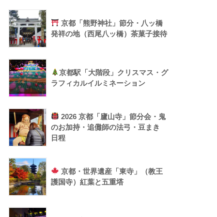
京都「熊野神社」節分・八ッ橋
発祥の地（西尾八ッ橋）茶菓子接待
京都駅「大階段」クリスマス・グ
ラフィカルイルミネーション
2026 京都「廬山寺」節分会・鬼
のお加持・追儺師の法弓・豆まき
日程
京都・世界遺産「東寺」（教王
護国寺）紅葉と五重塔