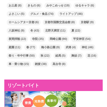
お土産
(8)
きもの
(6)
みやこめっせ
(19)
ゆるキャラ
(6)
よさこい
(5)
グルメ・食品
(74)
ライトアップ
(46)
ロームシアター京都
(6)
京都市国際交流会館
(8)
京都駅
(9)
八坂神社
(9)
冬
(43)
北野天満宮
(11)
夏
(22)
夜間拝観
(22)
寺院
(35)
岡崎公園
(90)
平安神宮
(54)
庭園
(11)
春
(77)
梅小路公園
(9)
武将
(4)
神社
(46)
祭り・年中行事
(50)
秋
(22)
絵馬
(5)
舞妓
(7)
花
(16)
車・乗り物
(15)
雑貨
(38)
高台寺
(8)
リゾートバイト