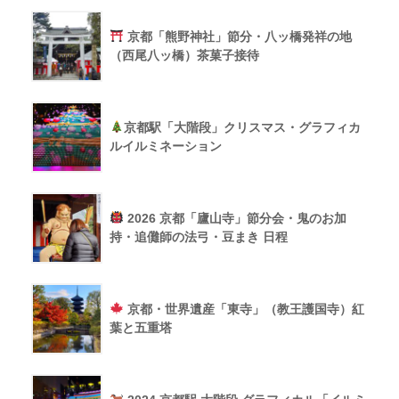
京都「熊野神社」節分・八ッ橋発祥の地
（西尾八ッ橋）茶菓子接待
京都駅「大階段」クリスマス・グラフィカ
ルイルミネーション
2026 京都「廬山寺」節分会・鬼のお加
持・追儺師の法弓・豆まき 日程
京都・世界遺産「東寺」（教王護国寺）紅
葉と五重塔