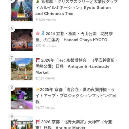
京都駅「クリスマスツリーと大階段グラフ
ィカルイルミネーション」Kyoto Station
and Christmas Tree
14636 views
6
2024 京都・祇園・円山公園「花見茶
屋」のご案内 Hanami Chaya KYOTO
12348 views
7
2026年「Re: 京都博覧会」（平安神宮前・
岡崎公園）日程 Antique & Handmade
Market
12121 views
8
2025年 京都「高台寺」夏の夜間拝観・ラ
イトアップ・プロジェクションマッピング日
程
9877 views
9
2026 京都「北野天満宮」天神市（骨董
市）日程 Antique Market