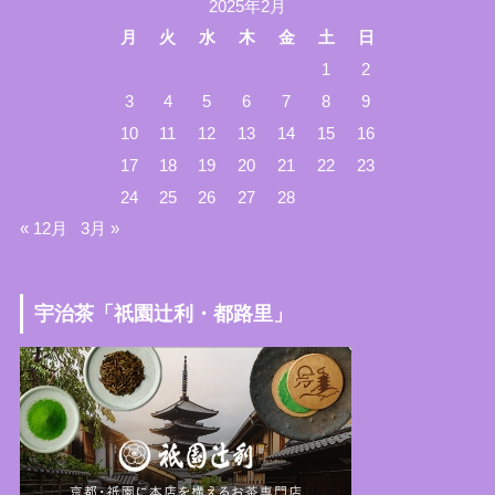
2025年2月
月
火
水
木
金
土
日
1
2
3
4
5
6
7
8
9
10
11
12
13
14
15
16
17
18
19
20
21
22
23
24
25
26
27
28
« 12月
3月 »
宇治茶「祇園辻利・都路里」