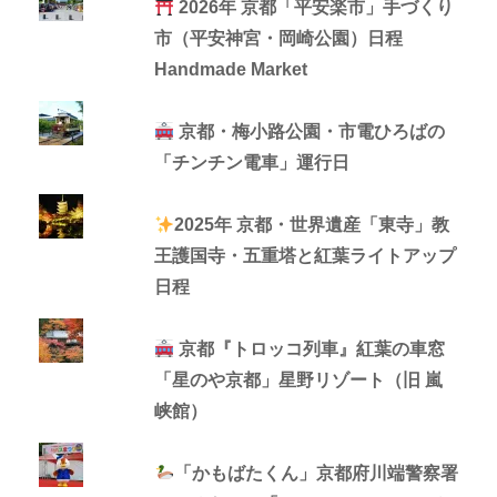
2026年 京都「平安楽市」手づくり
市（平安神宮・岡崎公園）日程
Handmade Market
京都・梅小路公園・市電ひろばの
「チンチン電車」運行日
2025年 京都・世界遺産「東寺」教
王護国寺・五重塔と紅葉ライトアップ
日程
京都『トロッコ列車』紅葉の車窓
「星のや京都」星野リゾート（旧 嵐
峡館）
「かもばたくん」京都府川端警察署