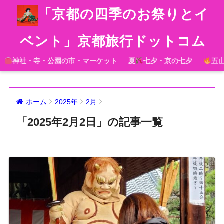
「京都の四季のお祭りとイ
ベント」京都旅行ドットコム
神社・寺・公園の市・マーケット
夏
七夕・京の七夕
五
ホーム
2025年
2月
「2025年2月2日」の記事一覧