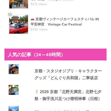
9212 views
10
京都ヴィンテージカーフェスティバル IN
平安神宮 Vintage Car Festival
8390 views
人気の記事（24～48時間）
京都・スタジオジブリ・キャラクター
グッズ「どんぐり共和国」二寧坂店
2026 京都「北野天満宮」北野七夕
祭・御手洗川足つけ燈明神事（日程）