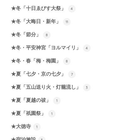
★冬「十日ゑびす大祭」
4
★冬「大晦日・新年」
11
★冬「節分」
8
★冬・平安神宮「ヨルマイリ」
4
★冬・春「梅・梅園」
8
★夏「七夕・京の七夕」
7
★夏「五山送り火・灯籠流し」
3
★夏「夏越の祓」
1
★夏「祇園祭」
1
★大徳寺
1
★宿泊施設
3