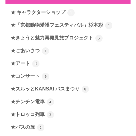
★ キャラクターショップ
1
★「京都動物愛護フェスティバル」杉本彩
1
★きょうと魅力再発見旅プロジェクト
3
★ごあいさつ
1
★アート
17
★コンサート
9
★スルッとKANSAI バスまつり
8
★チンチン電車
4
★トロッコ列車
3
★バスの旅
2