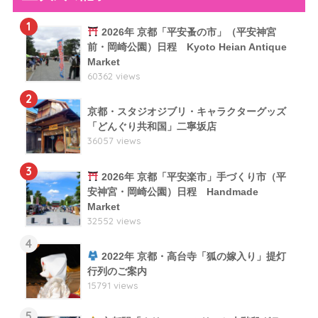
1
2026年 京都「平安蚤の市」（平安神宮
前・岡崎公園）日程 Kyoto Heian Antique
Market
60362 views
2
京都・スタジオジブリ・キャラクターグッズ
「どんぐり共和国」二寧坂店
36057 views
3
2026年 京都「平安楽市」手づくり市（平
安神宮・岡崎公園）日程 Handmade
Market
32552 views
4
2022年 京都・高台寺「狐の嫁入り」提灯
行列のご案内
15791 views
5