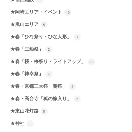
★岡崎エリア・イベント
45
★嵐山エリア
5
★春「ひな祭り・ひな人形」
3
★春「三船祭」
2
★春「桜・桜祭り・ライトアップ」
26
★春「神幸祭」
4
★春・京都三大祭「葵祭」
2
★春・高台寺「狐の嫁入り」
2
★東山花灯路
5
★神社
1