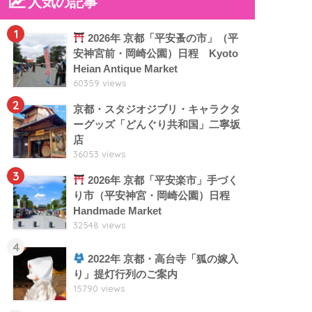
人気の記事
1
2026年 京都「平安蚤の市」（平
安神宮前・岡崎公園）日程 Kyoto
Heian Antique Market
60359 views
2
京都・スタジオジブリ・キャラクタ
ーグッズ「どんぐり共和国」二寧坂
店
36053 views
3
2026年 京都「平安楽市」手づく
り市（平安神宮・岡崎公園）日程
Handmade Market
32548 views
4
2022年 京都・高台寺「狐の嫁入
り」提灯行列のご案内
15790 views