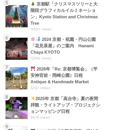
5
京都駅「クリスマスツリーと大
階段グラフィカルイルミネーショ
ン」Kyoto Station and Christmas
Tree
14635 views
6
2024 京都・祇園・円山公園
「花見茶屋」のご案内 Hanami
Chaya KYOTO
12346 views
7
2026年「Re: 京都博覧会」（平
安神宮前・岡崎公園）日程
Antique & Handmade Market
12121 views
8
2025年 京都「高台寺」夏の夜間
拝観・ライトアップ・プロジェクシ
ョンマッピング日程
9874 views
9