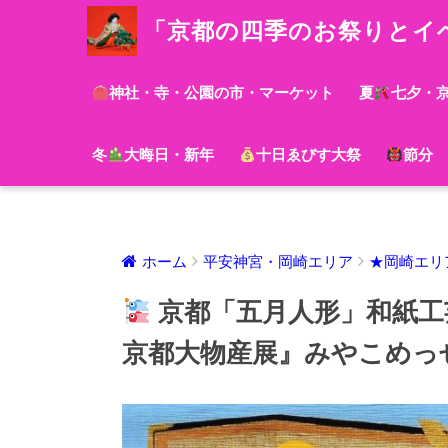
「京都の四季のお祭りとイ
神社・寺・公園の市・マーケット
夏
七夕・
冬
大晦日・新年
十日ゑびす大祭
節分
ホーム
平安神宮・岡崎エリア
★岡崎エリ
京都「五月人形」和紙工
京都大物産展』みやこめっ