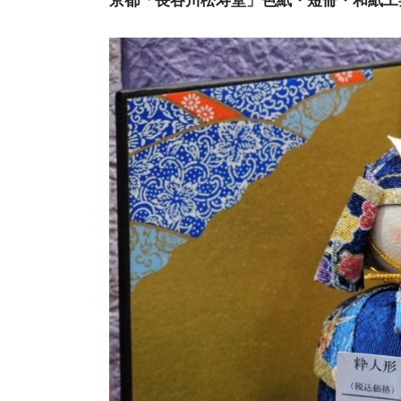
京都「長谷川松寿堂」色紙・短冊・和紙工