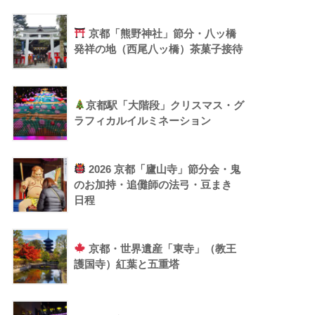
京都「熊野神社」節分・八ッ橋
発祥の地（西尾八ッ橋）茶菓子接待
京都駅「大階段」クリスマス・グ
ラフィカルイルミネーション
2026 京都「廬山寺」節分会・鬼
のお加持・追儺師の法弓・豆まき
日程
京都・世界遺産「東寺」（教王
護国寺）紅葉と五重塔