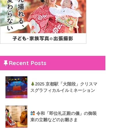
Recent Posts
2025 京都駅「大階段」クリスマ
スグラフィカルイルミネーション
令和「即位礼正殿の儀」の御装
束の立雛などのお雛さま