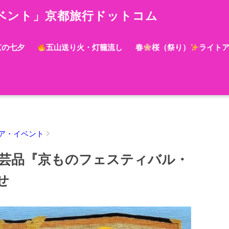
ベント」京都旅行ドットコム
京の七夕
五山送り火・灯籠流し
春
桜（祭り）
ライト
ア・イベント
芸品『京ものフェスティバル・
せ