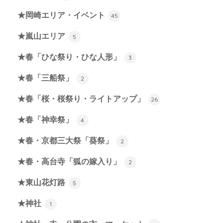
★岡崎エリア・イベント
45
★嵐山エリア
5
★春「ひな祭り・ひな人形」
3
★春「三船祭」
2
★春「桜・桜祭り・ライトアップ」
26
★春「神幸祭」
4
★春・京都三大祭「葵祭」
2
★春・高台寺「狐の嫁入り」
2
★東山花灯路
5
★神社
1