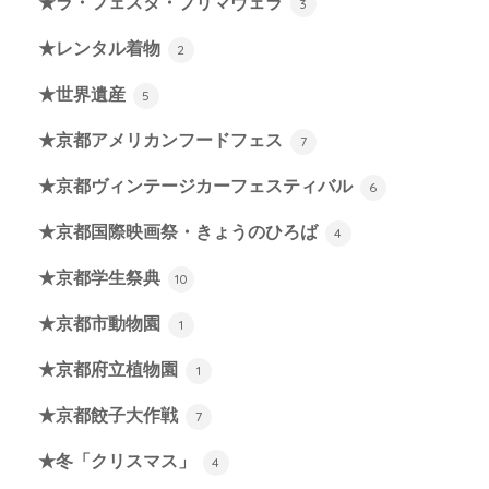
★ラ・フェスタ・プリマヴェラ
3
★レンタル着物
2
★世界遺産
5
★京都アメリカンフードフェス
7
★京都ヴィンテージカーフェスティバル
6
★京都国際映画祭・きょうのひろば
4
★京都学生祭典
10
★京都市動物園
1
★京都府立植物園
1
★京都餃子大作戦
7
★冬「クリスマス」
4