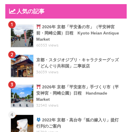
人気の記事
1
2026年 京都「平安蚤の市」（平安神宮
前・岡崎公園）日程 Kyoto Heian Antique
Market
60353 views
2
京都・スタジオジブリ・キャラクターグッズ
「どんぐり共和国」二寧坂店
36039 views
3
2026年 京都「平安楽市」手づくり市（平
安神宮・岡崎公園）日程 Handmade
Market
32540 views
4
2022年 京都・高台寺「狐の嫁入り」提灯
行列のご案内