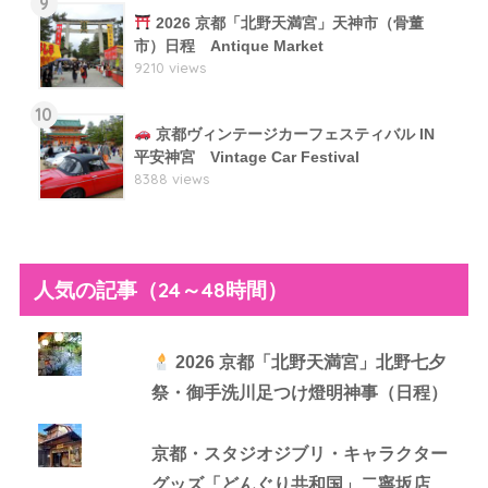
9
2026 京都「北野天満宮」天神市（骨董
市）日程 Antique Market
9210 views
10
京都ヴィンテージカーフェスティバル IN
平安神宮 Vintage Car Festival
8388 views
人気の記事（24～48時間）
2026 京都「北野天満宮」北野七夕
祭・御手洗川足つけ燈明神事（日程）
京都・スタジオジブリ・キャラクター
グッズ「どんぐり共和国」二寧坂店