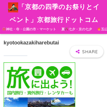
「京都の四季のお祭りとイ
ベント」京都旅行ドットコム
神社・寺・公園の市・マーケット
夏
七夕・京の七夕
五
kyotookazakiharebutai