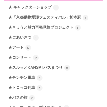
★ キャラクターショップ
1
★「京都動物愛護フェスティバル」杉本彩
1
★きょうと魅力再発見旅プロジェクト
3
★ごあいさつ
1
★アート
17
★コンサート
9
★スルッとKANSAI バスまつり
8
★チンチン電車
4
★トロッコ列車
3
★バスの旅
2