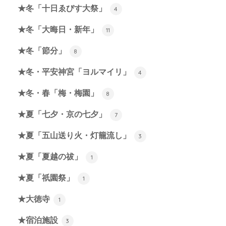
★冬「十日ゑびす大祭」
4
★冬「大晦日・新年」
11
★冬「節分」
8
★冬・平安神宮「ヨルマイリ」
4
★冬・春「梅・梅園」
8
★夏「七夕・京の七夕」
7
★夏「五山送り火・灯籠流し」
3
★夏「夏越の祓」
1
★夏「祇園祭」
1
★大徳寺
1
★宿泊施設
3