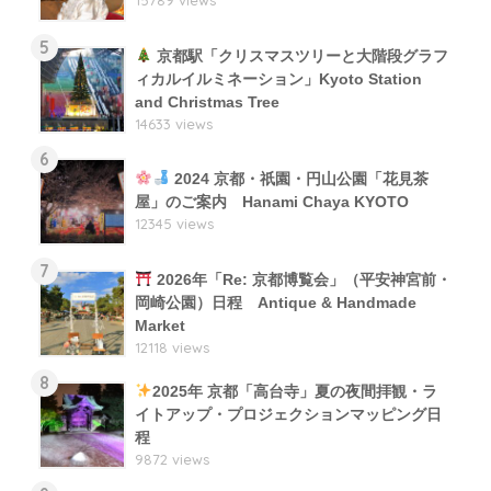
15789 views
5
京都駅「クリスマスツリーと大階段グラフ
ィカルイルミネーション」Kyoto Station
and Christmas Tree
14633 views
6
2024 京都・祇園・円山公園「花見茶
屋」のご案内 Hanami Chaya KYOTO
12345 views
7
2026年「Re: 京都博覧会」（平安神宮前・
岡崎公園）日程 Antique & Handmade
Market
12118 views
8
2025年 京都「高台寺」夏の夜間拝観・ラ
イトアップ・プロジェクションマッピング日
程
9872 views