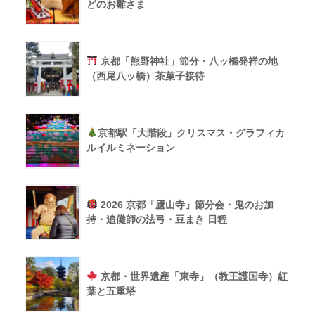
どのお雛さま
京都「熊野神社」節分・八ッ橋発祥の地
（西尾八ッ橋）茶菓子接待
京都駅「大階段」クリスマス・グラフィカ
ルイルミネーション
2026 京都「廬山寺」節分会・鬼のお加
持・追儺師の法弓・豆まき 日程
京都・世界遺産「東寺」（教王護国寺）紅
葉と五重塔