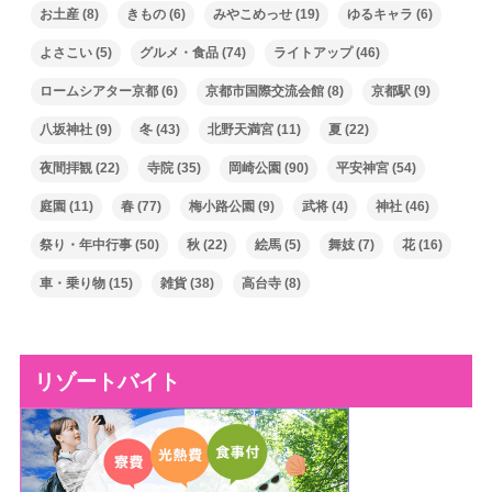
お土産
(8)
きもの
(6)
みやこめっせ
(19)
ゆるキャラ
(6)
よさこい
(5)
グルメ・食品
(74)
ライトアップ
(46)
ロームシアター京都
(6)
京都市国際交流会館
(8)
京都駅
(9)
八坂神社
(9)
冬
(43)
北野天満宮
(11)
夏
(22)
夜間拝観
(22)
寺院
(35)
岡崎公園
(90)
平安神宮
(54)
庭園
(11)
春
(77)
梅小路公園
(9)
武将
(4)
神社
(46)
祭り・年中行事
(50)
秋
(22)
絵馬
(5)
舞妓
(7)
花
(16)
車・乗り物
(15)
雑貨
(38)
高台寺
(8)
リゾートバイト