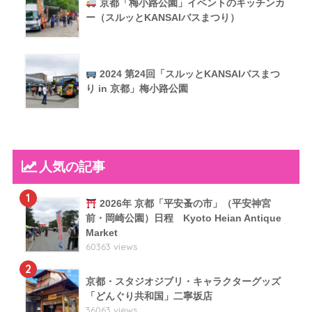
京都「梅小路公園」イベントのキッチンカ
ー（スルッとKANSAIバスまつり）
2024 第24回「スルッとKANSAIバスまつ
り in 京都」梅小路公園
人気の記事
1
2026年 京都「平安蚤の市」（平安神宮
前・岡崎公園）日程 Kyoto Heian Antique
Market
60363 views
2
京都・スタジオジブリ・キャラクターグッズ
「どんぐり共和国」二寧坂店
36063 views