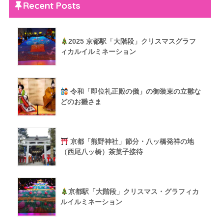
Recent Posts
2025 京都駅「大階段」クリスマスグラフ
ィカルイルミネーション
令和「即位礼正殿の儀」の御装束の立雛な
どのお雛さま
京都「熊野神社」節分・八ッ橋発祥の地
（西尾八ッ橋）茶菓子接待
京都駅「大階段」クリスマス・グラフィカ
ルイルミネーション