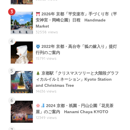
3
2026年 京都「平安楽市」手づくり市（平
安神宮・岡崎公園）日程 Handmade
Market
32558 views
4
2022年 京都・高台寺「狐の嫁入り」提灯
行列のご案内
15791 views
5
京都駅「クリスマスツリーと大階段グラフ
ィカルイルミネーション」Kyoto Station
and Christmas Tree
14636 views
6
2024 京都・祇園・円山公園「花見茶
屋」のご案内 Hanami Chaya KYOTO
12349 views