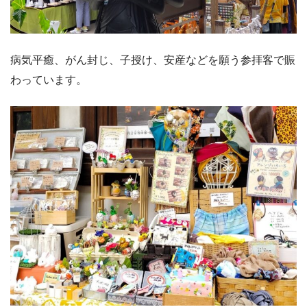
病気平癒、がん封じ、子授け、安産などを願う参拝客で賑
わっています。