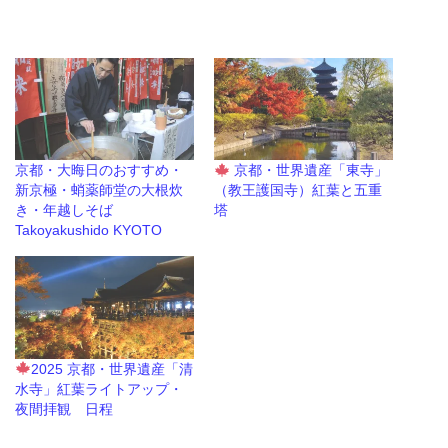
京都・大晦日のおすすめ・
京都・世界遺産「東寺」
新京極・蛸薬師堂の大根炊
（教王護国寺）紅葉と五重
き・年越しそば
塔
Takoyakushido KYOTO
2025 京都・世界遺産「清
水寺」紅葉ライトアップ・
夜間拝観 日程