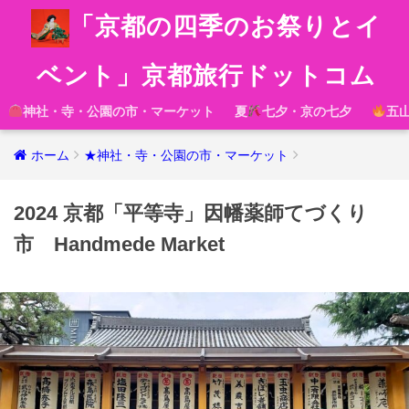
「京都の四季のお祭りとイ
ベント」京都旅行ドットコム
神社・寺・公園の市・マーケット
夏
七夕・京の七夕
五
ホーム
★神社・寺・公園の市・マーケット
2024 京都「平等寺」因幡薬師てづくり
市 Handmede Market