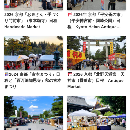
2026 京都「お東さん・手づく
2026年 京都「平安蚤の市」
り門前市」（東本願寺）日程
（平安神宮前・岡崎公園）日
Handmade Market
程 Kyoto Heian Antique
Market
2024 京都「古本まつり」日
2026 京都「北野天満宮」天
程と「百万遍知恩寺」秋の古本
神市（骨董市）日程 Antique
まつり
Market