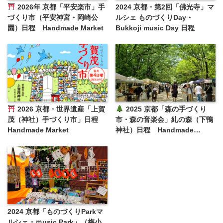
2026年 京都「平安楽市」手
2024 京都・第2回「佛光寺」マ
づくり市（平安神宮・岡崎公
ルシェ ものづくりDay・
園）日程 Handmade Market
Bukkoji music Day 日程
2026 京都・世界遺産「上賀
2025 京都「森の手づくり
茂（神社）手づくり市」日程
市・森の音楽会」糺の森（下鴨
Handmade Market
神社）日程 Handmade
Market
2024 京都「ものづくりParkマ
ルシェ・ｍusic Park」（梅小