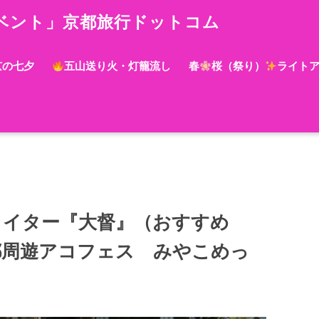
ベント」京都旅行ドットコム
京の七夕
五山送り火・灯籠流し
春
桜（祭り）
ライト
イター『大督』（おすすめ
都周遊アコフェス みやこめっ