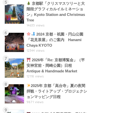
5
京都駅「クリスマスツリーと大
階段グラフィカルイルミネーショ
ン」Kyoto Station and Christmas
Tree
14633 views
6
2024 京都・祇園・円山公園
「花見茶屋」のご案内 Hanami
Chaya KYOTO
12344 views
7
2026年「Re: 京都博覧会」（平
安神宮前・岡崎公園）日程
Antique & Handmade Market
12118 views
8
2025年 京都「高台寺」夏の夜間
拝観・ライトアップ・プロジェクシ
ョンマッピング日程
9871 views
9