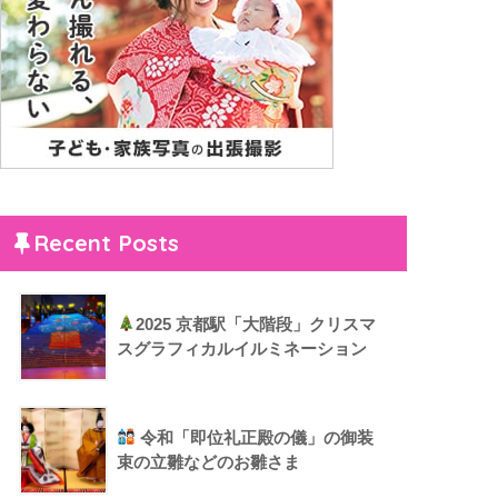
Recent Posts
2025 京都駅「大階段」クリスマ
スグラフィカルイルミネーション
令和「即位礼正殿の儀」の御装
束の立雛などのお雛さま