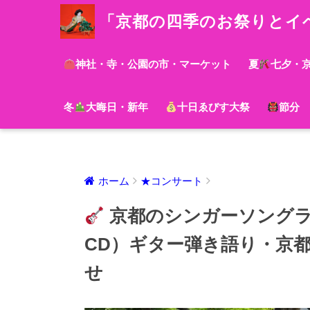
「京都の四季のお祭りとイ
神社・寺・公園の市・マーケット
夏
七夕・
冬
大晦日・新年
十日ゑびす大祭
節分
ホーム
★コンサート
京都のシンガーソングラ
CD）ギター弾き語り・京
せ