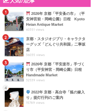
人気の記事
1
2026年 京都「平安蚤の市」（平
安神宮前・岡崎公園）日程 Kyoto
Heian Antique Market
60351 views
2
京都・スタジオジブリ・キャラクタ
ーグッズ「どんぐり共和国」二寧坂
店
36035 views
3
2026年 京都「平安楽市」手づく
り市（平安神宮・岡崎公園）日程
Handmade Market
32539 views
4
2022年 京都・高台寺「狐の嫁入
り」提灯行列のご案内
15789 views