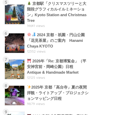
5
京都駅「クリスマスツリーと大
階段グラフィカルイルミネーショ
ン」Kyoto Station and Christmas
Tree
14641 views
6
2024 京都・祇園・円山公園
「花見茶屋」のご案内 Hanami
Chaya KYOTO
12352 views
7
2026年「Re: 京都博覧会」（平
安神宮前・岡崎公園）日程
Antique & Handmade Market
12125 views
8
2025年 京都「高台寺」夏の夜間
拝観・ライトアップ・プロジェクシ
ョンマッピング日程
9879 views
9