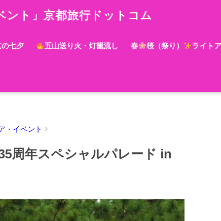
ベント」京都旅行ドットコム
京の七夕
五山送り火・灯籠流し
春
桜（祭り）
ライト
ア・イベント
5周年スペシャルパレード in