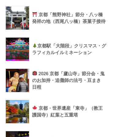
京都「熊野神社」節分・八ッ橋
発祥の地（西尾八ッ橋）茶菓子接待
京都駅「大階段」クリスマス・グ
ラフィカルイルミネーション
2026 京都「廬山寺」節分会・鬼
のお加持・追儺師の法弓・豆まき
日程
京都・世界遺産「東寺」（教王
護国寺）紅葉と五重塔