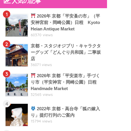
人気の記事
1
2026年 京都「平安蚤の市」（平
安神宮前・岡崎公園）日程 Kyoto
Heian Antique Market
60370 views
2
京都・スタジオジブリ・キャラクタ
ーグッズ「どんぐり共和国」二寧坂
店
36071 views
3
2026年 京都「平安楽市」手づく
り市（平安神宮・岡崎公園）日程
Handmade Market
32565 views
4
2022年 京都・高台寺「狐の嫁入
り」提灯行列のご案内
15794 views