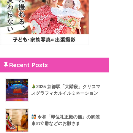
Recent Posts
2025 京都駅「大階段」クリスマ
スグラフィカルイルミネーション
令和「即位礼正殿の儀」の御装
束の立雛などのお雛さま