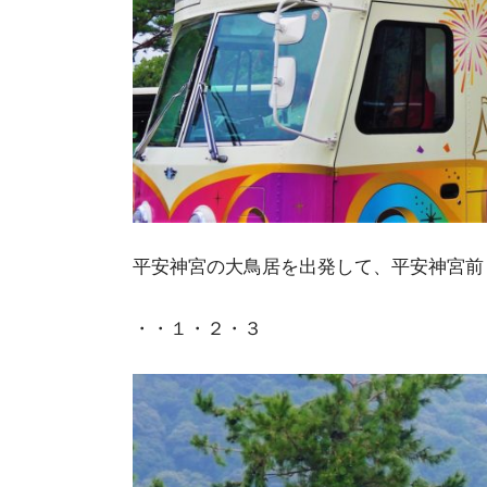
平安神宮の大鳥居を出発して、平安神宮前
・・１・２・３