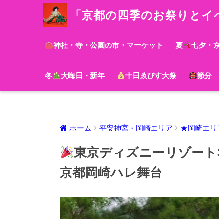
「京都の四季のお祭りとイ
神社・寺・公園の市・マーケット
夏
七夕・
冬
大晦日・新年
十日ゑびす大祭
節分
ホーム
平安神宮・岡崎エリア
★岡崎エリ
東京ディズニーリゾート3
京都岡崎ハレ舞台