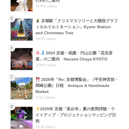
行列のご案内
15790 views
5
京都駅「クリスマスツリーと大階段グラフ
ィカルイルミネーション」Kyoto Station
and Christmas Tree
14633 views
6
2024 京都・祇園・円山公園「花見茶
屋」のご案内 Hanami Chaya KYOTO
12345 views
7
2026年「Re: 京都博覧会」（平安神宮前・
岡崎公園）日程 Antique & Handmade
Market
12121 views
8
2025年 京都「高台寺」夏の夜間拝観・ラ
イトアップ・プロジェクションマッピング日
程
9874 views