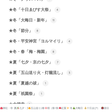
★冬「十日ゑびす大祭」
4
★冬「大晦日・新年」
11
★冬「節分」
8
★冬・平安神宮「ヨルマイリ」
4
★冬・春「梅・梅園」
8
★夏「七夕・京の七夕」
7
★夏「五山送り火・灯籠流し」
3
★夏「夏越の祓」
1
★夏「祇園祭」
1
★大徳寺
1
神社・寺・公園の市・マーケット
夏
七夕・京の七夕
五山送り火・灯籠流し
春
桜（祭り）
秋
紅葉
ライトアップ
ライトアップ
冬
大晦日・新年
十日ゑびす大祭
節分