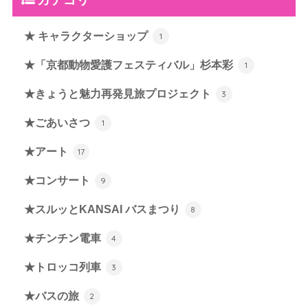
★ キャラクターショップ
1
★「京都動物愛護フェスティバル」杉本彩
1
★きょうと魅力再発見旅プロジェクト
3
★ごあいさつ
1
★アート
17
★コンサート
9
★スルッとKANSAI バスまつり
8
★チンチン電車
4
★トロッコ列車
3
★バスの旅
2