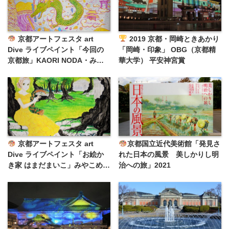
京都アートフェスタ art
2019 京都・岡崎ときあかり
Dive ライブペイント「今回の
「岡崎・印象」 OBG（京都精
京都旅」KAORI NODA・みや
華大学） 平安神宮賞
こめっせ
京都アートフェスタ art
京都国立近代美術館「発見さ
Dive ライブペイント「お絵か
れた日本の風景 美しかりし明
き家 はまだまいこ」みやこめっ
治への旅」2021
せ