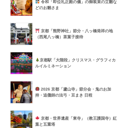
令和「即位礼正殿の儀」の御装束の立雛な
どのお雛さま
京都「熊野神社」節分・八ッ橋発祥の地
（西尾八ッ橋）茶菓子接待
京都駅「大階段」クリスマス・グラフィカ
ルイルミネーション
2026 京都「廬山寺」節分会・鬼のお加
持・追儺師の法弓・豆まき 日程
京都・世界遺産「東寺」（教王護国寺）紅
葉と五重塔