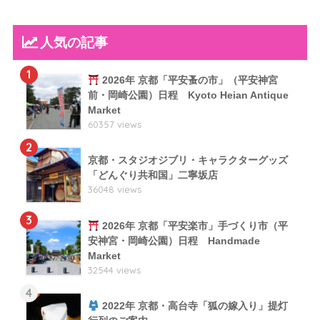
人気の記事
1
2026年 京都「平安蚤の市」（平安神宮
前・岡崎公園）日程 Kyoto Heian Antique
Market
60357 views
2
京都・スタジオジブリ・キャラクターグッズ
「どんぐり共和国」二寧坂店
36048 views
3
2026年 京都「平安楽市」手づくり市（平
安神宮・岡崎公園）日程 Handmade
Market
32544 views
4
2022年 京都・高台寺「狐の嫁入り」提灯