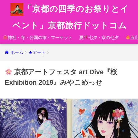
「京都の四季のお祭りとイ
ベント」京都旅行ドットコム
神社・寺・公園の市・マーケット
夏
七夕・京の七夕
五
ホーム
★アート
京都アートフェスタ art Dive『桜
Exhibition 2019』みやこめっせ