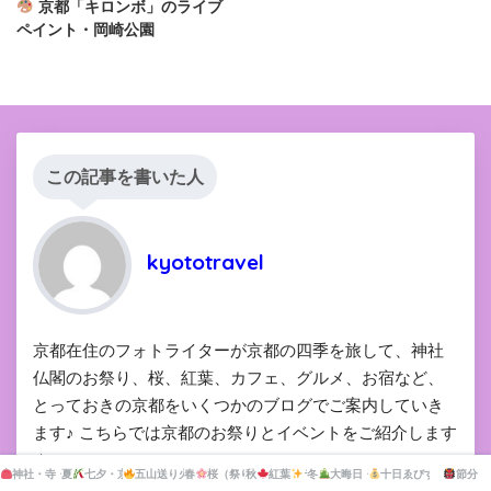
京都「キロンボ」のライブ
ペイント・岡崎公園
この記事を書いた人
kyototravel
京都在住のフォトライターが京都の四季を旅して、神社
仏閣のお祭り、桜、紅葉、カフェ、グルメ、お宿など、
とっておきの京都をいくつかのブログでご案内していき
ます♪ こちらでは京都のお祭りとイベントをご紹介します
☆
神社・寺・公園の市・マーケット
夏
七夕・京の七夕
五山送り火・灯籠流し
春
桜（祭り）
秋
紅葉
ライトアップ
ライトアップ
冬
大晦日・新年
十日ゑびす大祭
節分