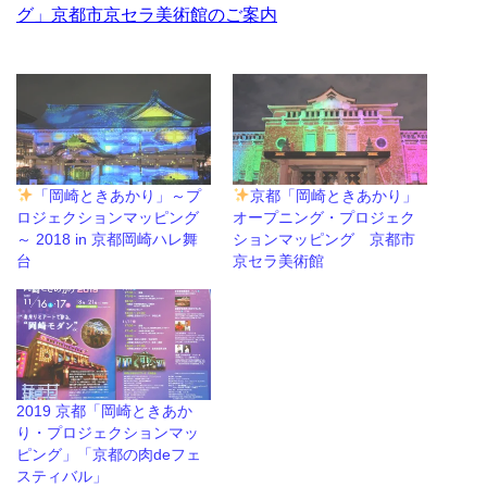
グ」京都市京セラ美術館のご案内
「岡崎ときあかり」～プ
京都「岡崎ときあかり」
ロジェクションマッピング
オープニング・プロジェク
～ 2018 in 京都岡崎ハレ舞
ションマッピング 京都市
台
京セラ美術館
2019 京都「岡崎ときあか
り・プロジェクションマッ
ピング」「京都の肉deフェ
スティバル」