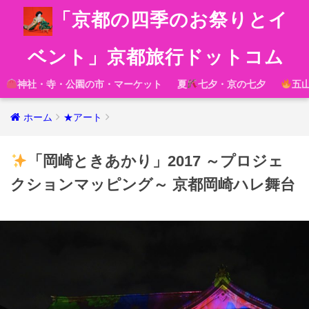
「京都の四季のお祭りとイ
ベント」京都旅行ドットコム
神社・寺・公園の市・マーケット
夏
七夕・京の七夕
五
ホーム
★アート
「岡崎ときあかり」2017 ～プロジェ
クションマッピング～ 京都岡崎ハレ舞台