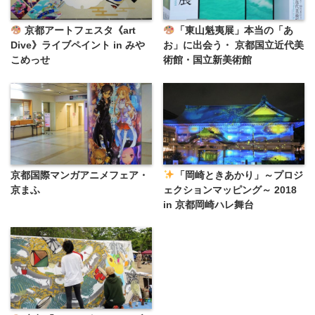
京都アートフェスタ《art
「東山魁夷展」本当の「あ
Dive》ライブペイント in みや
お」に出会う・ 京都国立近代美
こめっせ
術館・国立新美術館
京都国際マンガアニメフェア・
「岡崎ときあかり」～プロジ
京まふ
ェクションマッピング～ 2018
in 京都岡崎ハレ舞台