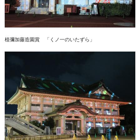
植彌加藤造園賞 「くノ一のいたずら」