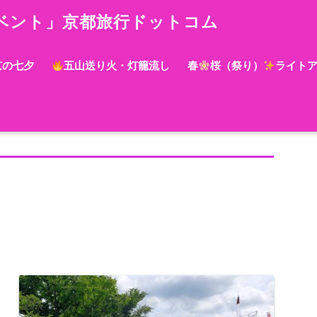
ベント」京都旅行ドットコム
京の七夕
五山送り火・灯籠流し
春
桜（祭り）
ライト