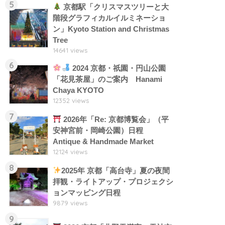
5
京都駅「クリスマスツリーと大
階段グラフィカルイルミネーショ
ン」Kyoto Station and Christmas
Tree
14641 views
6
2024 京都・祇園・円山公園
「花見茶屋」のご案内 Hanami
Chaya KYOTO
12352 views
7
2026年「Re: 京都博覧会」（平
安神宮前・岡崎公園）日程
Antique & Handmade Market
12124 views
8
2025年 京都「高台寺」夏の夜間
拝観・ライトアップ・プロジェクシ
ョンマッピング日程
9879 views
9