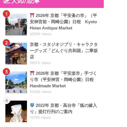
人気の記事
1
2026年 京都「平安蚤の市」（平
安神宮前・岡崎公園）日程 Kyoto
Heian Antique Market
60369 views
2
京都・スタジオジブリ・キャラクタ
ーグッズ「どんぐり共和国」二寧坂
店
36070 views
3
2026年 京都「平安楽市」手づく
り市（平安神宮・岡崎公園）日程
Handmade Market
32565 views
4
2022年 京都・高台寺「狐の嫁入
り」提灯行列のご案内
15793 views