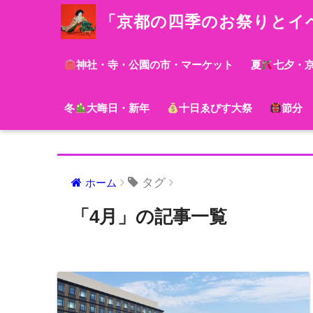
「京都の四季のお祭りとイ
神社・寺・公園の市・マーケット
夏
七夕・
冬
大晦日・新年
十日ゑびす大祭
節分
タグ
ホーム
「4月」の記事一覧