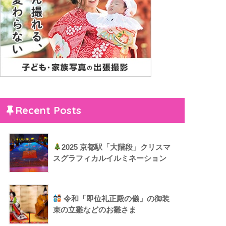
Recent Posts
2025 京都駅「大階段」クリスマ
スグラフィカルイルミネーション
令和「即位礼正殿の儀」の御装
束の立雛などのお雛さま