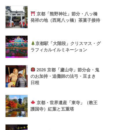
京都「熊野神社」節分・八ッ橋
発祥の地（西尾八ッ橋）茶菓子接待
京都駅「大階段」クリスマス・グ
ラフィカルイルミネーション
2026 京都「廬山寺」節分会・鬼
のお加持・追儺師の法弓・豆まき
日程
京都・世界遺産「東寺」（教王
護国寺）紅葉と五重塔