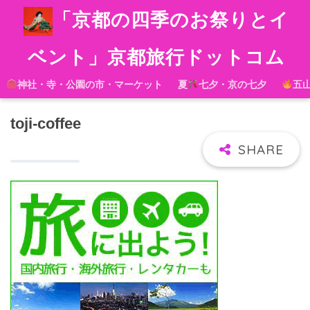
「京都の四季のお祭りとイ
ベント」京都旅行ドットコム
神社・寺・公園の市・マーケット
夏
七夕・京の七夕
五
toji-coffee