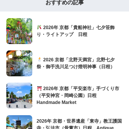
おすすめの記事
2026年 京都「貴船神社」七夕笹飾
り・ライトアップ 日程
2026 京都「北野天満宮」北野七夕
祭・御手洗川足つけ燈明神事（日程）
2026年 京都「平安楽市」手づくり市
（平安神宮・岡崎公園）日程
Handmade Market
2026年 京都・世界遺産「東寺」教王護国
寺・弘法市（骨董市）日程 Antique