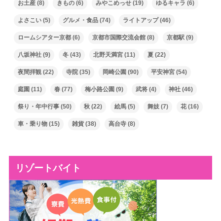
お土産
(8)
きもの
(6)
みやこめっせ
(19)
ゆるキャラ
(6)
よさこい
(5)
グルメ・食品
(74)
ライトアップ
(46)
ロームシアター京都
(6)
京都市国際交流会館
(8)
京都駅
(9)
八坂神社
(9)
冬
(43)
北野天満宮
(11)
夏
(22)
夜間拝観
(22)
寺院
(35)
岡崎公園
(90)
平安神宮
(54)
庭園
(11)
春
(77)
梅小路公園
(9)
武将
(4)
神社
(46)
祭り・年中行事
(50)
秋
(22)
絵馬
(5)
舞妓
(7)
花
(16)
車・乗り物
(15)
雑貨
(38)
高台寺
(8)
リゾートバイト