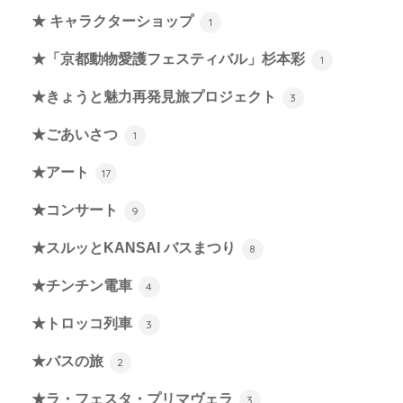
★ キャラクターショップ
1
★「京都動物愛護フェスティバル」杉本彩
1
★きょうと魅力再発見旅プロジェクト
3
★ごあいさつ
1
★アート
17
★コンサート
9
★スルッとKANSAI バスまつり
8
★チンチン電車
4
★トロッコ列車
3
★バスの旅
2
★ラ・フェスタ・プリマヴェラ
3