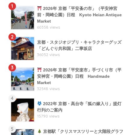
1
2026年 京都「平安蚤の市」（平安神宮
前・岡崎公園）日程 Kyoto Heian Antique
Market
60358 views
2
京都・スタジオジブリ・キャラクターグッズ
「どんぐり共和国」二寧坂店
36052 views
3
2026年 京都「平安楽市」手づくり市（平
安神宮・岡崎公園）日程 Handmade
Market
32548 views
4
2022年 京都・高台寺「狐の嫁入り」提灯
行列のご案内
15790 views
5
京都駅「クリスマスツリーと大階段グラフ