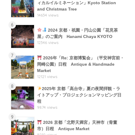
ィカルイルミネーション」Kyoto Station
and Christmas Tree
14634 views
6
2024 京都・祇園・円山公園「花見茶
屋」のご案内 Hanami Chaya KYOTO
12346 views
7
2026年「Re: 京都博覧会」（平安神宮前・
岡崎公園）日程 Antique & Handmade
Market
12121 views
8
2025年 京都「高台寺」夏の夜間拝観・ラ
イトアップ・プロジェクションマッピング日
程
9874 views
9
2026 京都「北野天満宮」天神市（骨董
市）日程 Antique Market
9210 views