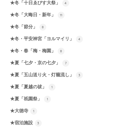
★冬「十日ゑびす大祭」
4
★冬「大晦日・新年」
11
★冬「節分」
8
★冬・平安神宮「ヨルマイリ」
4
★冬・春「梅・梅園」
8
★夏「七夕・京の七夕」
7
★夏「五山送り火・灯籠流し」
3
★夏「夏越の祓」
1
★夏「祇園祭」
1
★大徳寺
1
★宿泊施設
3