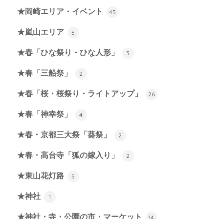
★岡崎エリア・イベント
45
★嵐山エリア
5
★春「ひな祭り・ひな人形」
3
★春「三船祭」
2
★春「桜・桜祭り・ライトアップ」
26
★春「神幸祭」
4
★春・京都三大祭「葵祭」
2
★春・高台寺「狐の嫁入り」
2
★東山花灯路
5
★神社
1
★神社・寺・公園の市・マーケット
14