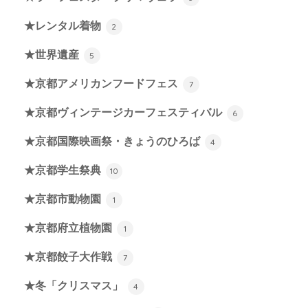
★レンタル着物
2
★世界遺産
5
★京都アメリカンフードフェス
7
★京都ヴィンテージカーフェスティバル
6
★京都国際映画祭・きょうのひろば
4
★京都学生祭典
10
★京都市動物園
1
★京都府立植物園
1
★京都餃子大作戦
7
★冬「クリスマス」
4