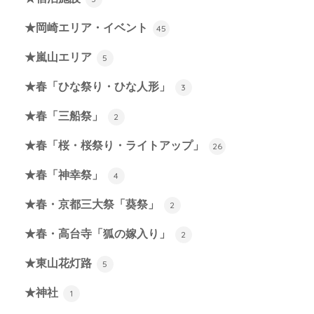
★岡崎エリア・イベント
45
★嵐山エリア
5
★春「ひな祭り・ひな人形」
3
★春「三船祭」
2
★春「桜・桜祭り・ライトアップ」
26
★春「神幸祭」
4
★春・京都三大祭「葵祭」
2
★春・高台寺「狐の嫁入り」
2
★東山花灯路
5
★神社
1