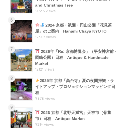
and Christmas Tree
14636 views
6
2024 京都・祇園・円山公園「花見茶
屋」のご案内 Hanami Chaya KYOTO
12349 views
7
2026年「Re: 京都博覧会」（平安神宮前・
岡崎公園）日程 Antique & Handmade
Market
12121 views
8
2025年 京都「高台寺」夏の夜間拝観・ラ
イトアップ・プロジェクションマッピング日
程
9878 views
9
2026 京都「北野天満宮」天神市（骨董
市）日程 Antique Market
9214 views