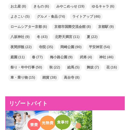
お土産
(8)
きもの
(6)
みやこめっせ
(19)
ゆるキャラ
(6)
よさこい
(5)
グルメ・食品
(74)
ライトアップ
(46)
ロームシアター京都
(6)
京都市国際交流会館
(8)
京都駅
(9)
八坂神社
(9)
冬
(43)
北野天満宮
(11)
夏
(22)
夜間拝観
(22)
寺院
(35)
岡崎公園
(90)
平安神宮
(54)
庭園
(11)
春
(77)
梅小路公園
(9)
武将
(4)
神社
(46)
祭り・年中行事
(50)
秋
(22)
絵馬
(5)
舞妓
(7)
花
(16)
車・乗り物
(15)
雑貨
(38)
高台寺
(8)
リゾートバイト