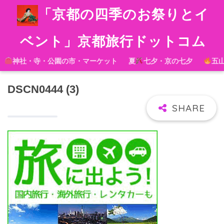
「京都の四季のお祭りとイ
ベント」京都旅行ドットコム
神社・寺・公園の市・マーケット
夏
七夕・京の七夕
五
DSCN0444 (3)