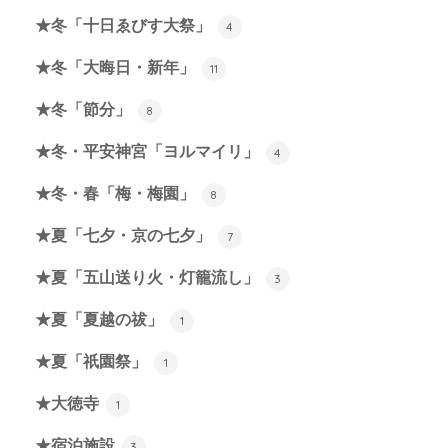
★冬「十日ゑびす大祭」
4
★冬「大晦日・新年」
11
★冬「節分」
8
★冬・平安神宮「ヨルマイリ」
4
★冬・春「梅・梅園」
8
★夏「七夕・京の七夕」
7
★夏「五山送り火・灯籠流し」
3
★夏「夏越の祓」
1
★夏「祇園祭」
1
★大徳寺
1
★宿泊施設
3