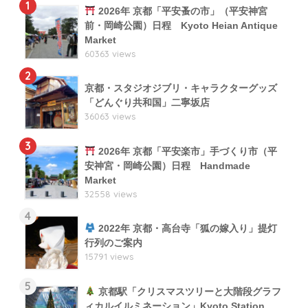
1
2026年 京都「平安蚤の市」（平安神宮
前・岡崎公園）日程 Kyoto Heian Antique
Market
60363 views
2
京都・スタジオジブリ・キャラクターグッズ
「どんぐり共和国」二寧坂店
36063 views
3
2026年 京都「平安楽市」手づくり市（平
安神宮・岡崎公園）日程 Handmade
Market
32558 views
4
2022年 京都・高台寺「狐の嫁入り」提灯
行列のご案内
15791 views
5
京都駅「クリスマスツリーと大階段グラフ
ィカルイルミネーション」Kyoto Station