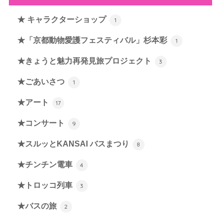
★ キャラクターショップ
1
★「京都動物愛護フェスティバル」杉本彩
1
★きょうと魅力再発見旅プロジェクト
3
★ごあいさつ
1
★アート
17
★コンサート
9
★スルッとKANSAI バスまつり
8
★チンチン電車
4
★トロッコ列車
3
★バスの旅
2