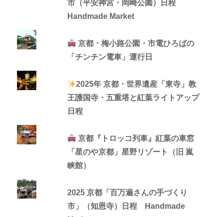
市（平安神宮・岡崎公園）日程
Handmade Market
京都・梅小路公園・市電ひろばの
「チンチン電車」運行日
2025年 京都・世界遺産「東寺」教
王護国寺・五重塔と紅葉ライトアップ
日程
京都『トロッコ列車』紅葉の車窓
「星のや京都」星野リゾート（旧 嵐
峡館）
2025 京都「百万遍さんの手づくり
市」（知恩寺）日程 Handmade