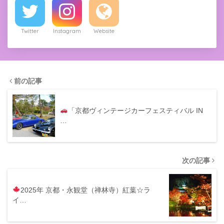
Twitter
Instagram
Website
前の記事
「京都ヴィンテージカーフェスティバル IN
…
次の記事
2025年 京都・永観堂（禅林寺）紅葉☆ラ
イ…