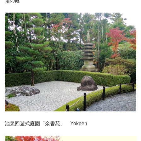
陽の庭
池泉回遊式庭園「余香苑」 Yokoen