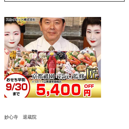
妙心寺 退蔵院