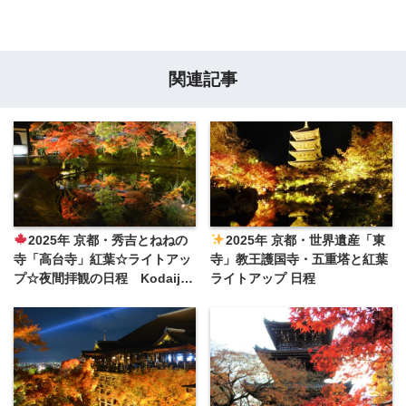
関連記事
2025年 京都・秀吉とねねの
2025年 京都・世界遺産「東
寺「高台寺」紅葉☆ライトアッ
寺」教王護国寺・五重塔と紅葉
プ☆夜間拝観の日程 Kodaiji
ライトアップ 日程
KYOTO