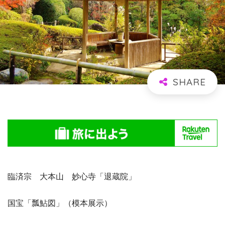
臨済宗 大本山 妙心寺「退蔵院」
国宝「瓢鮎図」（模本展示）