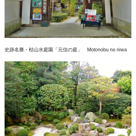
史跡名勝・枯山水庭園「元信の庭」 Motonobu no niwa