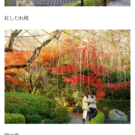
紅しだれ桜