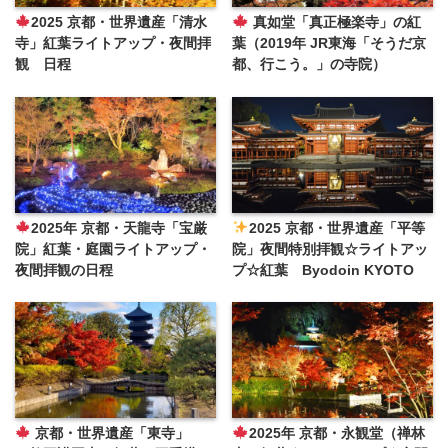
2025 京都・世界遺産「清水
真如堂「真正極楽寺」の紅
寺」紅葉ライトアップ・夜間拝
葉（2019年 JR東海「そうだ京
観 日程
都、行こう。」の寺院）
2025年 京都・天龍寺「宝厳
2025 京都・世界遺産「平等
院」紅葉・庭園ライトアップ・
院」夜間特別拝観☆ライトアッ
夜間拝観の日程
プ☆紅葉 Byodoin KYOTO
京都・世界遺産「東寺」
2025年 京都・永観堂（禅林