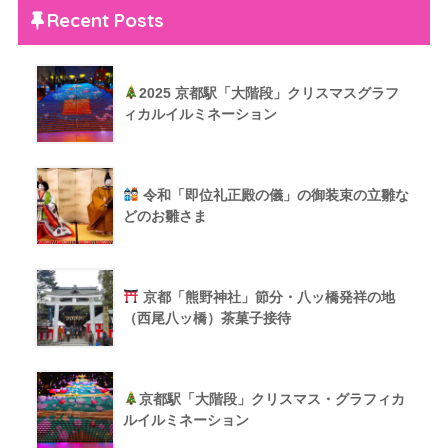
Recent Posts
2025 京都駅「大階段」クリスマスグラフ
ィカルイルミネーション
令和「即位礼正殿の儀」の御装束の立雛な
どのお雛さま
京都「熊野神社」節分・八ッ橋発祥の地
（西尾八ッ橋）茶菓子接待
京都駅「大階段」クリスマス・グラフィカ
ルイルミネーション