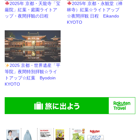
2025年 京都・天龍寺「宝
2025年 京都・永観堂（禅
厳院」紅葉・庭園ライトア
林寺）紅葉☆ライトアップ
ップ・夜間拝観の日程
☆夜間拝観 日程 Eikando
KYOTO
2025 京都・世界遺産「平
等院」夜間特別拝観☆ライ
トアップ☆紅葉 Byodoin
KYOTO