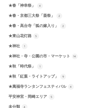
★春「神幸祭」
4
★春・京都三大祭「葵祭」
2
★春・高台寺「狐の嫁入り」
2
★東山花灯路
5
★神社
1
★神社・寺・公園の市・マーケット
14
★秋「時代祭」
1
★秋「紅葉・ライトアップ」
9
★萬福寺ランタンフェスティバル
4
平安神宮・岡崎エリア
5
未分類
4