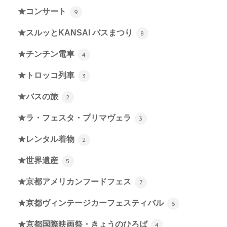
★コンサート
9
★スルッとKANSAI バスまつり
8
★チンチン電車
4
★トロッコ列車
3
★バスの旅
2
★ラ・フェスタ・プリマヴェラ
3
★レンタル着物
2
★世界遺産
5
★京都アメリカンフードフェス
7
★京都ヴィンテージカーフェスティバル
6
★京都国際映画祭・きょうのひろば
4