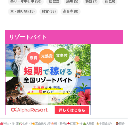
祭り・年中行事
(50)
秋
(22)
絵馬
(5)
舞妓
(7)
花
(16)
車・乗り物
(15)
雑貨
(38)
高台寺
(8)
リゾートバイト
神社・寺・公園の市・マーケット
夏
七夕・京の七夕
五山送り火・灯籠流し
春
桜（祭り）
秋
紅葉
ライトアップ
ライトアップ
冬
大晦日・新年
十日ゑびす大祭
節分