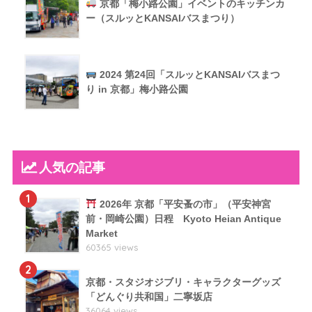
京都「梅小路公園」イベントのキッチンカ
ー（スルッとKANSAIバスまつり）
2024 第24回「スルッとKANSAIバスまつ
り in 京都」梅小路公園
人気の記事
1
2026年 京都「平安蚤の市」（平安神宮
前・岡崎公園）日程 Kyoto Heian Antique
Market
60365 views
2
京都・スタジオジブリ・キャラクターグッズ
「どんぐり共和国」二寧坂店
36064 views