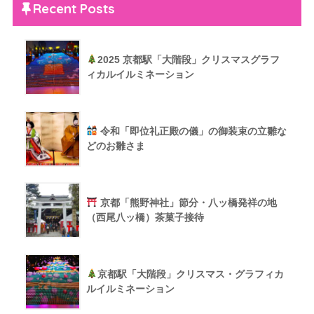
Recent Posts
2025 京都駅「大階段」クリスマスグラフ
ィカルイルミネーション
令和「即位礼正殿の儀」の御装束の立雛な
どのお雛さま
京都「熊野神社」節分・八ッ橋発祥の地
（西尾八ッ橋）茶菓子接待
京都駅「大階段」クリスマス・グラフィカ
ルイルミネーション