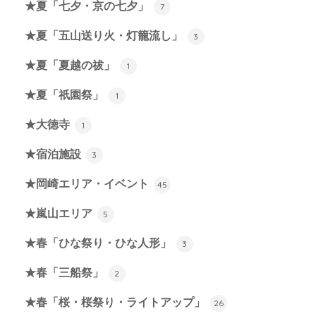
★夏「七夕・京の七夕」
7
★夏「五山送り火・灯籠流し」
3
★夏「夏越の祓」
1
★夏「祇園祭」
1
★大徳寺
1
★宿泊施設
3
★岡崎エリア・イベント
45
★嵐山エリア
5
★春「ひな祭り・ひな人形」
3
★春「三船祭」
2
★春「桜・桜祭り・ライトアップ」
26