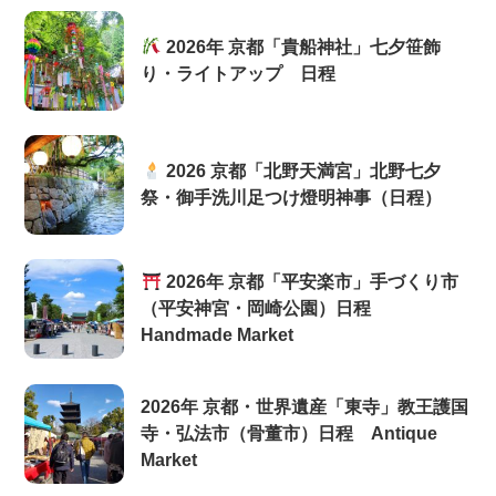
2026年 京都「貴船神社」七夕笹飾
り・ライトアップ 日程
2026 京都「北野天満宮」北野七夕
祭・御手洗川足つけ燈明神事（日程）
2026年 京都「平安楽市」手づくり市
（平安神宮・岡崎公園）日程
Handmade Market
2026年 京都・世界遺産「東寺」教王護国
寺・弘法市（骨董市）日程 Antique
Market