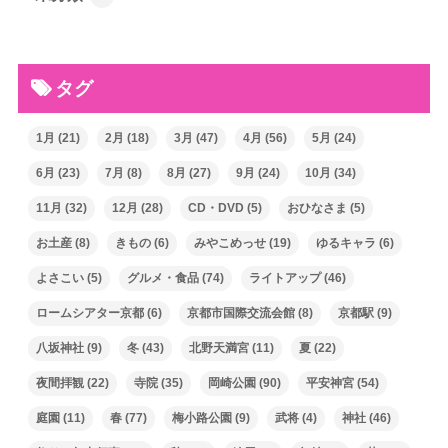
タグ
1月
(21)
2月
(18)
3月
(47)
4月
(56)
5月
(24)
6月
(23)
7月
(8)
8月
(27)
9月
(24)
10月
(34)
11月
(32)
12月
(28)
CD・DVD
(5)
おひなさま
(5)
お土産
(8)
きもの
(6)
みやこめっせ
(19)
ゆるキャラ
(6)
よさこい
(5)
グルメ・食品
(74)
ライトアップ
(46)
ロームシアター京都
(6)
京都市国際交流会館
(8)
京都駅
(9)
八坂神社
(9)
冬
(43)
北野天満宮
(11)
夏
(22)
夜間拝観
(22)
寺院
(35)
岡崎公園
(90)
平安神宮
(54)
庭園
(11)
春
(77)
梅小路公園
(9)
武将
(4)
神社
(46)