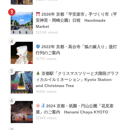
3
2026年 京都「平安楽市」手づくり市（平
安神宮・岡崎公園）日程 Handmade
Market
32558 views
4
2022年 京都・高台寺「狐の嫁入り」提灯
行列のご案内
15791 views
5
京都駅「クリスマスツリーと大階段グラフ
ィカルイルミネーション」Kyoto Station
and Christmas Tree
14636 views
6
2024 京都・祇園・円山公園「花見茶
屋」のご案内 Hanami Chaya KYOTO
12349 views