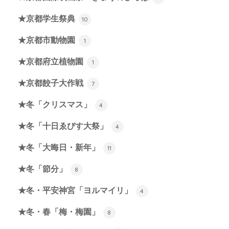
★京都学生祭典
10
★京都市動物園
1
★京都府立植物園
1
★京都餃子大作戦
7
★冬「クリスマス」
4
★冬「十日ゑびす大祭」
4
★冬「大晦日・新年」
11
★冬「節分」
8
★冬・平安神宮「ヨルマイリ」
4
★冬・春「梅・梅園」
8