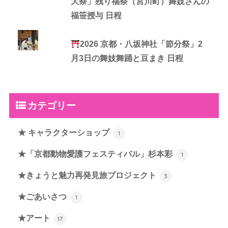
大祭」残り福祭（宮川町）舞妓さんの
福笹授与 日程
2026 京都・八坂神社「節分祭」2
月3日の舞妓舞踊と豆まき 日程
カテゴリー
★ キャラクターショップ
1
★「京都動物愛護フェスティバル」杉本彩
1
★きょうと魅力再発見旅プロジェクト
3
★ごあいさつ
1
★アート
17