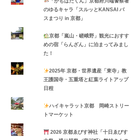
「かもばたくん」京都府川端警察署
のゆるキャラ「スルッとKANSAI バ
スまつり in 京都」
京都「嵐山・嵯峨野」観光におすす
めの宿「らんざん」に泊まってみまし
た！
2025年 京都・世界遺産「東寺」教
王護国寺・五重塔と紅葉ライトアップ
日程
ハイキャラット京都 岡崎ストリー
トマーケット
2026 京都ゑびす神社「十日ゑびす