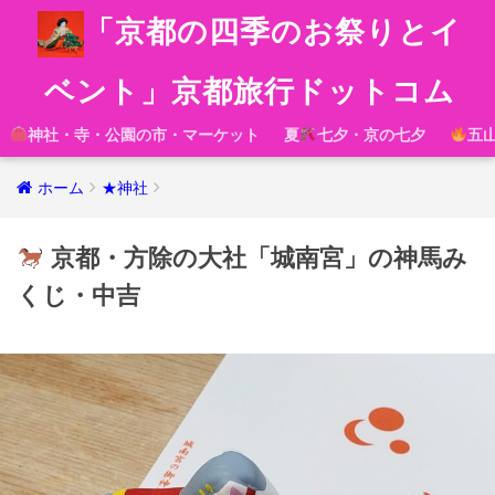
「京都の四季のお祭りとイ
ベント」京都旅行ドットコム
神社・寺・公園の市・マーケット
夏
七夕・京の七夕
五
ホーム
★神社
京都・方除の大社「城南宮」の神馬み
くじ・中吉