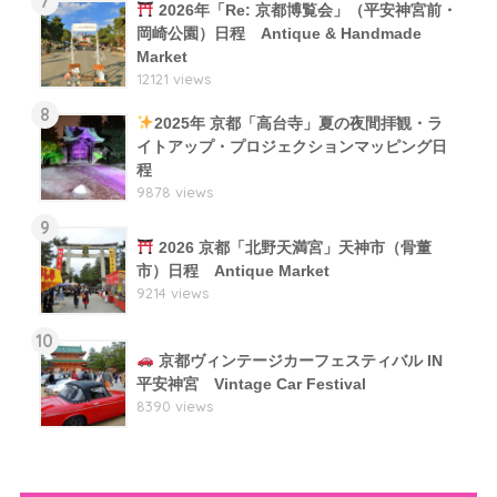
7
2026年「Re: 京都博覧会」（平安神宮前・
岡崎公園）日程 Antique & Handmade
Market
12121 views
8
2025年 京都「高台寺」夏の夜間拝観・ラ
イトアップ・プロジェクションマッピング日
程
9878 views
9
2026 京都「北野天満宮」天神市（骨董
市）日程 Antique Market
9214 views
10
京都ヴィンテージカーフェスティバル IN
平安神宮 Vintage Car Festival
8390 views