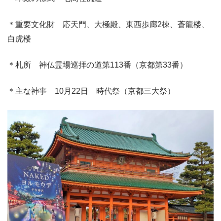
＊重要文化財 応天門、大極殿、東西歩廊2棟、蒼龍楼、
白虎楼
＊札所 神仏霊場巡拝の道第113番（京都第33番）
＊主な神事 10月22日 時代祭（京都三大祭）