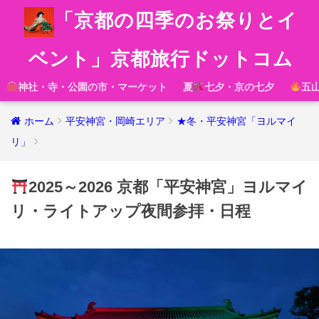
「京都の四季のお祭りとイ
ベント」京都旅行ドットコム
神社・寺・公園の市・マーケット
夏
七夕・京の七夕
五
ホーム
平安神宮・岡崎エリア
★冬・平安神宮「ヨルマイ
リ」
2025～2026 京都「平安神宮」ヨルマイ
リ・ライトアップ夜間参拝・日程