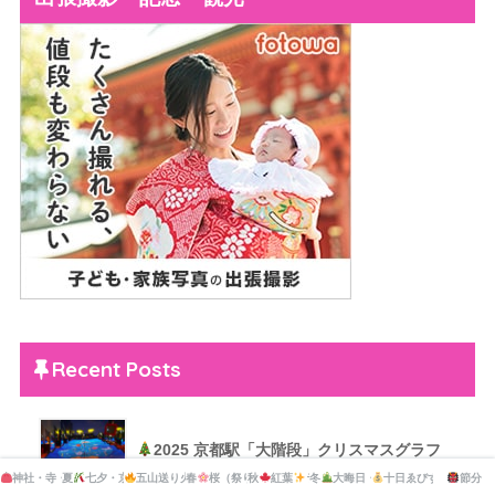
Recent Posts
2025 京都駅「大階段」クリスマスグラフ
ィカルイルミネーション
神社・寺・公園の市・マーケット
夏
七夕・京の七夕
五山送り火・灯籠流し
春
桜（祭り）
秋
紅葉
ライトアップ
ライトアップ
冬
大晦日・新年
十日ゑびす大祭
節分