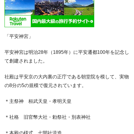
「平安神宮」
平安神宮は明治28年（1895年）に平安遷都100年を記念し
て創建されました。
社殿は平安京の大内裏の正庁である朝堂院を模して、実物
の8分の5の規模で復元されています。
＊主祭神 桓武天皇・孝明天皇
＊社格 旧官幣大社・勅祭社・別表神社
＊本殿の様式 七間社流造