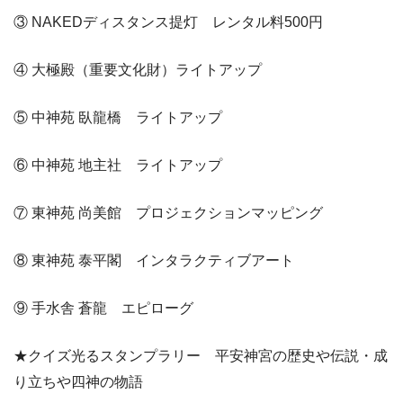
③ NAKEDディスタンス提灯 レンタル料500円
④ 大極殿（重要文化財）ライトアップ
⑤ 中神苑 臥龍橋 ライトアップ
⑥ 中神苑 地主社 ライトアップ
⑦ 東神苑 尚美館 プロジェクションマッピング
⑧ 東神苑 泰平閣 インタラクティブアート
⑨ 手水舎 蒼龍 エピローグ
★クイズ光るスタンプラリー 平安神宮の歴史や伝説・成
り立ちや四神の物語