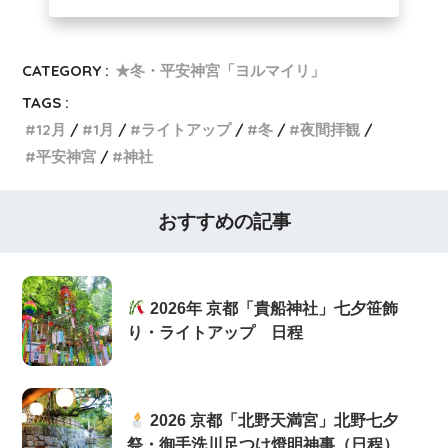
CATEGORY :
★冬・平安神宮「ヨルマイリ」
TAGS :
12月
1月
ライトアップ
冬
夜間拝観
平安神宮
神社
おすすめの記事
2026年 京都「貴船神社」七夕笹飾
り・ライトアップ 日程
2026 京都「北野天満宮」北野七夕
祭・御手洗川足つけ燈明神事（日程）