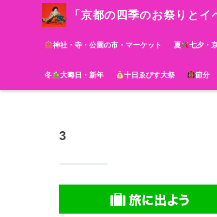
「京都の四季のお祭りとイ
神社・寺・公園の市・マーケット
夏
七夕・
冬
大晦日・新年
十日ゑびす大祭
節分
3