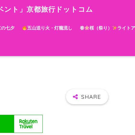
ベント」京都旅行ドットコム
京の七夕
五山送り火・灯籠流し
春
桜（祭り）
ライト