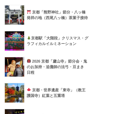
京都「熊野神社」節分・八ッ橋
発祥の地（西尾八ッ橋）茶菓子接待
京都駅「大階段」クリスマス・グ
ラフィカルイルミネーション
2026 京都「廬山寺」節分会・鬼
のお加持・追儺師の法弓・豆まき
日程
京都・世界遺産「東寺」（教王
護国寺）紅葉と五重塔