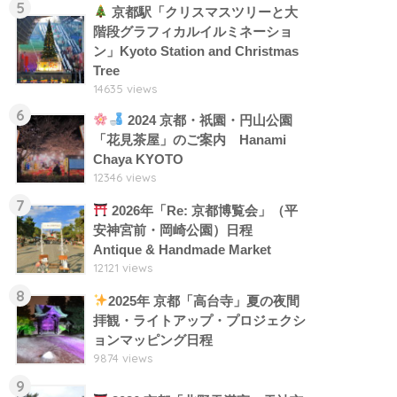
5
京都駅「クリスマスツリーと大
階段グラフィカルイルミネーショ
ン」Kyoto Station and Christmas
Tree
14635 views
6
2024 京都・祇園・円山公園
「花見茶屋」のご案内 Hanami
Chaya KYOTO
12346 views
7
2026年「Re: 京都博覧会」（平
安神宮前・岡崎公園）日程
Antique & Handmade Market
12121 views
8
2025年 京都「高台寺」夏の夜間
拝観・ライトアップ・プロジェクシ
ョンマッピング日程
9874 views
9