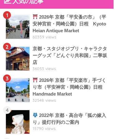
人気の記事
1
2026年 京都「平安蚤の市」（平
安神宮前・岡崎公園）日程 Kyoto
Heian Antique Market
60359 views
2
京都・スタジオジブリ・キャラクタ
ーグッズ「どんぐり共和国」二寧坂
店
36053 views
3
2026年 京都「平安楽市」手づく
り市（平安神宮・岡崎公園）日程
Handmade Market
32548 views
4
2022年 京都・高台寺「狐の嫁入
り」提灯行列のご案内
15790 views