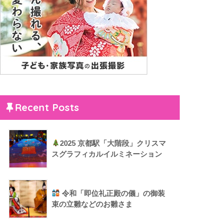
Recent Posts
2025 京都駅「大階段」クリスマ
スグラフィカルイルミネーション
令和「即位礼正殿の儀」の御装
束の立雛などのお雛さま